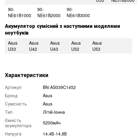
90-
90-
90-
NE61B1000
NE61B2000
NE61B3000
Акумулятор сумісний з наступними моделями
ноутбуків
Asus
Asus
Asus
Asus
Asus
U33
U42
U43
U52
U53
Характеристики
Артикул
BN-AS039C1452
Бренд
Asus
Сумісність
Asus
Тип
Літій-Іонна
Ємність
5200мАч
акумулятора
Напруга
14,4В-14,8В