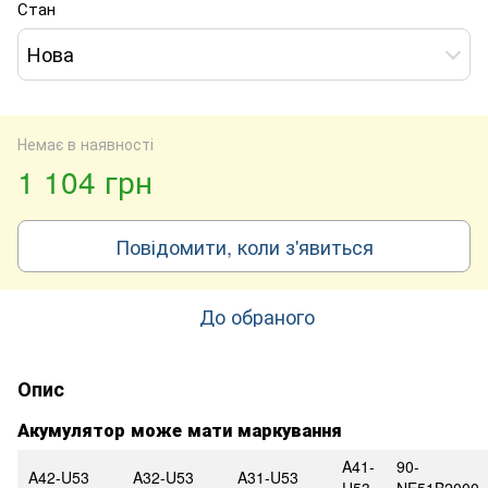
Стан
Нова
Немає в наявності
1 104 грн
Повідомити, коли з'явиться
До обраного
Опис
Акумулятор може мати маркування
A41-
90-
A42-U53
A32-U53
A31-U53
U53
NE51B2000