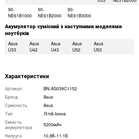
90-
90-
90-
NE61B1000
NE61B2000
NE61B3000
Акумулятор сумісний з наступними моделями
ноутбуків
Asus
Asus
Asus
Asus
Asus
U33
U42
U43
U52
U53
Характеристики
Артикул
BN-AS039C1152
Бренд
Asus
Сумісність
Asus
Тип
Літій-Іонна
Ємність
5200мАч
акумулятора
Напруга
10,8В-11,1В