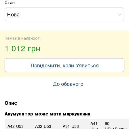
Стан
Нова
Немає в наявності
1 012 грн
Повідомити, коли з'явиться
До обраного
Опис
Акумулятор може мати маркування
A41-
90-
A42-U53
A32-U53
A31-U53
U53
NE51B2000