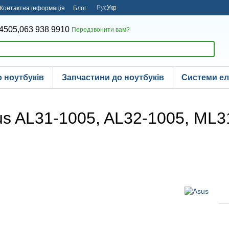
Рус
Укр
Контактна інформація
Блог
4505,
063 938 9910
Передзвонити вам?
 ноутбуків
Запчастини до ноутбуків
Системи е
us AL31-1005, AL32-1005, ML3