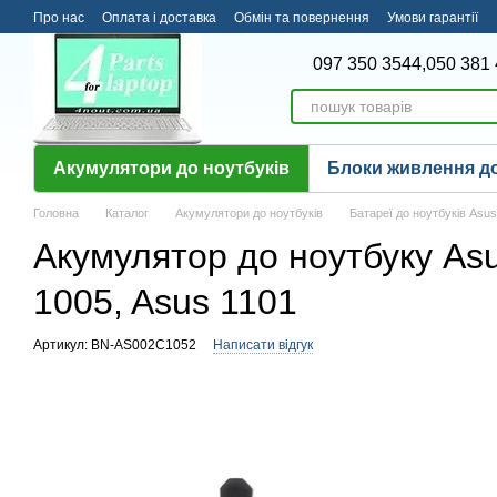
Перейти до основного контенту
Про нас
Оплата і доставка
Обмін та повернення
Умови гарантії
097 350 3544,
050 381 
Акумулятори до ноутбуків
Блоки живлення до
Головна
Каталог
Акумулятори до ноутбуків
Батареї до ноутбуків Asus
Акумулятор до ноутбуку As
1005, Asus 1101
Артикул: BN-AS002C1052
Написати відгук