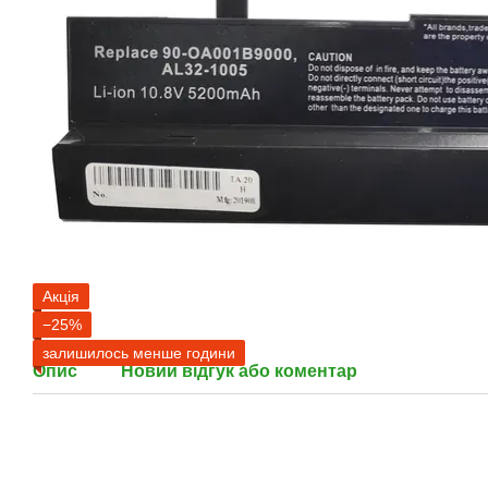
Акція
−25%
залишилось менше години
Опис
Новий відгук або коментар