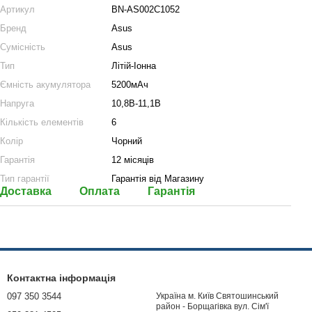
Артикул
BN-AS002C1052
Бренд
Asus
Сумісність
Asus
Тип
Літій-Іонна
Ємність акумулятора
5200мАч
Напруга
10,8В-11,1В
Кількість елементів
6
Колір
Чорний
Гарантія
12 місяців
Тип гарантії
Гарантія від Магазину
Доставка
Оплата
Гарантія
Контактна інформація
097 350 3544
Україна м. Київ Святошинський
район - Борщагівка вул. Сім'ї