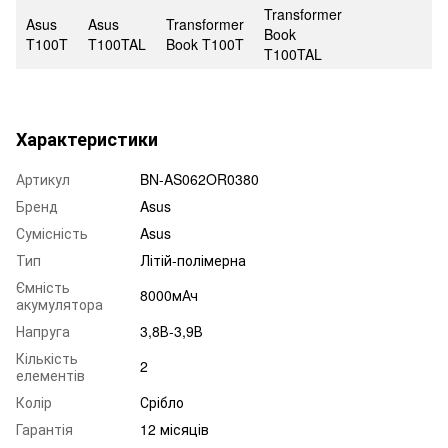
Transformer
Asus
Asus
Transformer
Book
T100T
T100TAL
Book T100T
T100TAL
Характеристики
Артикул
BN-AS062OR0380
Бренд
Asus
Сумісність
Asus
Тип
Літій-полімерна
Ємність
8000мАч
акумулятора
Напруга
3,8В-3,9В
Кількість
2
елементів
Колір
Срібло
Гарантія
12 місяців