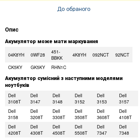
До обраного
Опис
Акумулятор може мати маркування
451-
04K8YH
0WF28
4K8YH
092NCT
92NCT
BBKK
CK5KY
GK5KY
RHN1C
Акумулятор сумісний з наступними моделями
ноутбуків
Dell
Dell
Dell
Dell
Dell
Dell
3108T
3147
3148
3152
3153
3157
Dell
Dell
Dell
Dell
Dell
Dell
3158
3208T
3308T
3508T
3608T
4108T
Dell
Dell
Dell
Dell
Dell
Dell
4208T
4308T
4508T
5508T
7347
7348