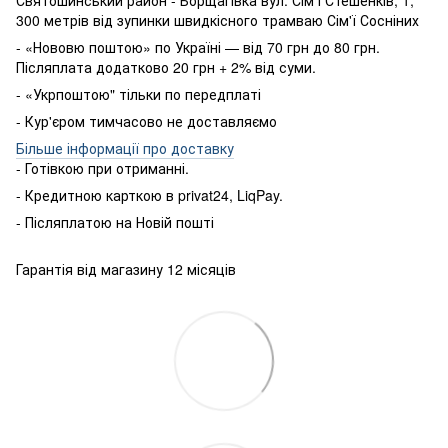
Святошинський район - Борщагівка вул. Сім'ї Стешенків, 1,
300 метрів від зупинки швидкісного трамваю Сім'ї Сосніних
- «Нововю поштою» по Україні — від 70 грн до 80 грн.
Післяплата додатково 20 грн + 2% від суми.
- «Укрпоштою" тільки по передплаті
- Кур'єром тимчасово не доставляємо
Більше інформації про доставку
- Готівкою
при
отриманні
.
-
Кредитною карткою
в
privat24
,
LiqPay
.
-
Післяплатою
на
Новій пошті
Гарантія від магазину 12 місяців