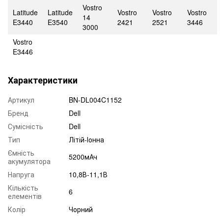
Vostro
Latitude
Latitude
Vostro
Vostro
Vostro
14
E3440
E3540
2421
2521
3446
3000
Vostro
E3446
Характеристики
Артикул
BN-DL004C1152
Бренд
Dell
Сумісність
Dell
Тип
Літій-Іонна
Ємність
5200мАч
акумулятора
Напруга
10,8В-11,1В
Кількість
6
елементів
Колір
Чорний