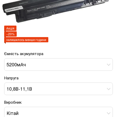
Акція
−20%
залишилось менше години
Ємність акумулятора
5200мАч
Напруга
10,8В-11,1В
Виробник
Кітай