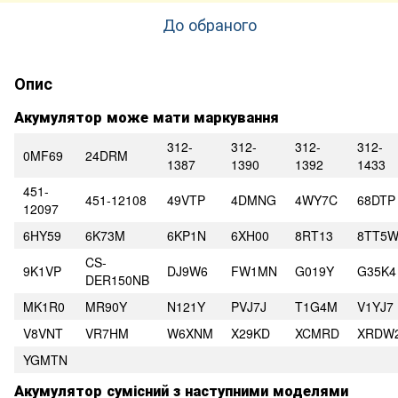
До обраного
Опис
Акумулятор може мати маркування
312-
312-
312-
312-
0MF69
24DRM
1387
1390
1392
1433
451-
451-12108
49VTP
4DMNG
4WY7C
68DTP
12097
6HY59
6K73M
6KP1N
6XH00
8RT13
8TT5
CS-
9K1VP
DJ9W6
FW1MN
G019Y
G35K4
DER150NB
MK1R0
MR90Y
N121Y
PVJ7J
T1G4M
V1YJ7
V8VNT
VR7HM
W6XNM
X29KD
XCMRD
XRDW
YGMTN
Акумулятор сумісний з наступними моделями