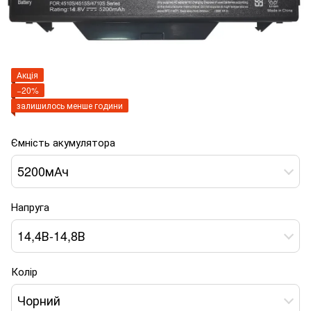
Акція
−20%
залишилось менше години
Ємність акумулятора
5200мАч
Напруга
14,4В-14,8В
Колір
Чорний