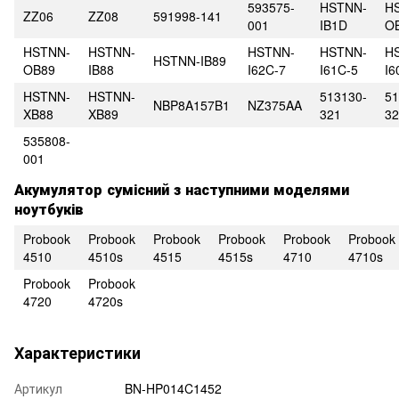
593575-
HSTNN-
H
ZZ06
ZZ08
591998-141
001
IB1D
O
HSTNN-
HSTNN-
HSTNN-
HSTNN-
H
HSTNN-IB89
OB89
IB88
I62C-7
I61C-5
I6
HSTNN-
HSTNN-
513130-
51
NBP8A157B1
NZ375AA
XB88
XB89
321
32
535808-
001
Акумулятор сумісний з наступними моделями
ноутбуків
Probook
Probook
Probook
Probook
Probook
Probook
4510
4510s
4515
4515s
4710
4710s
Probook
Probook
4720
4720s
Характеристики
Артикул
BN-HP014C1452