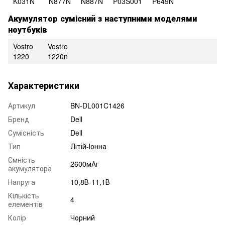
K031N
N877N
N887N
P03S001
P649N
Акумулятор сумісний з наступними моделями
ноутбуків
Vostro
Vostro
1220
1220n
Характеристики
Артикул
BN-DL001C1426
Бренд
Dell
Сумісність
Dell
Тип
Літій-Іонна
Ємність
2600мАг
акумулятора
Напруга
10,8В-11,1В
Кількість
4
елементів
Колір
Чорний