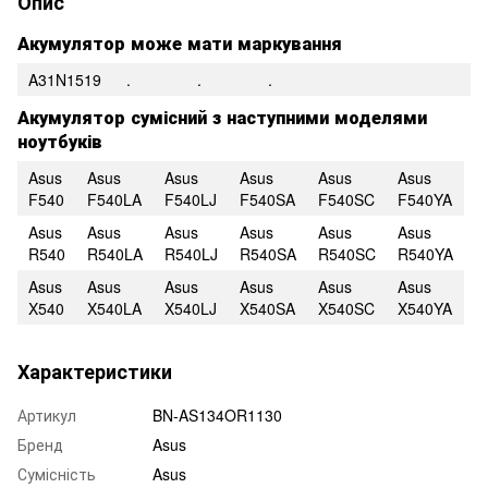
Опис
Акумулятор може мати маркування
A31N1519
.
.
.
Акумулятор сумісний з наступними моделями
ноутбуків
Asus
Asus
Asus
Asus
Asus
Asus
F540
F540LA
F540LJ
F540SA
F540SC
F540YA
Asus
Asus
Asus
Asus
Asus
Asus
R540
R540LA
R540LJ
R540SA
R540SC
R540YA
Asus
Asus
Asus
Asus
Asus
Asus
X540
X540LA
X540LJ
X540SA
X540SC
X540YA
Характеристики
Артикул
BN-AS134OR1130
Бренд
Asus
Сумісність
Asus