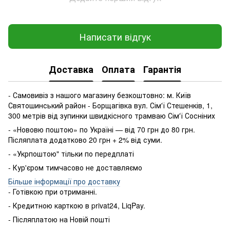
Написати відгук
Доставка
Оплата
Гарантія
- Самовивіз з нашого магазину безкоштовно: м. Київ
Святошинський район - Борщагівка вул. Сім'ї Стешенків, 1,
300 метрів від зупинки швидкісного трамваю Сім'ї Сосніних
- «Нововю поштою» по Україні — від 70 грн до 80 грн.
Післяплата додатково 20 грн + 2% від суми.
- «Укрпоштою" тільки по передплаті
- Кур'єром тимчасово не доставляємо
Більше інформації про доставку
- Готівкою
при
отриманні
.
-
Кредитною карткою
в
privat24
,
LiqPay
.
-
Післяплатою
на
Новій пошті