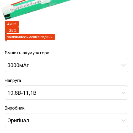
Акція
−25%
залишилось менше години
Ємність акумулятора
3000мАг
Напруга
10,8В-11,1В
Виробник
Оригінал