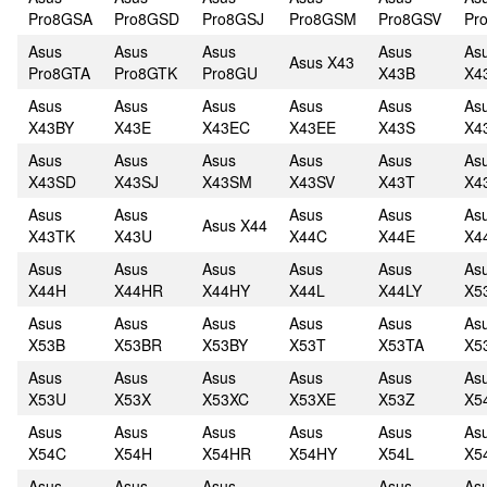
Pro8GSA
Pro8GSD
Pro8GSJ
Pro8GSM
Pro8GSV
Pr
Asus
Asus
Asus
Asus
As
Asus X43
Pro8GTA
Pro8GTK
Pro8GU
X43B
X4
Asus
Asus
Asus
Asus
Asus
As
X43BY
X43E
X43EC
X43EE
X43S
X4
Asus
Asus
Asus
Asus
Asus
As
X43SD
X43SJ
X43SM
X43SV
X43T
X4
Asus
Asus
Asus
Asus
As
Asus X44
X43TK
X43U
X44C
X44E
X4
Asus
Asus
Asus
Asus
Asus
As
X44H
X44HR
X44HY
X44L
X44LY
X5
Asus
Asus
Asus
Asus
Asus
As
X53B
X53BR
X53BY
X53T
X53TA
X5
Asus
Asus
Asus
Asus
Asus
As
X53U
X53X
X53XC
X53XE
X53Z
X5
Asus
Asus
Asus
Asus
Asus
As
X54C
X54H
X54HR
X54HY
X54L
X5
Asus
Asus
Asus
Asus
As