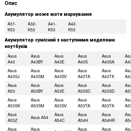
Опис
Акумулятор може мати маркування
A31-
A32-
A41-
A42-
K53
K53
K53
K53
Акумулятор сумісний з наступними моделями
ноутбуків
Asus
Asus
Asus
Asus
Asus
As
A43
A43BY
A43E
A43S
A43SA
A4
Asus
Asus
Asus
Asus
Asus
As
A43SJ
A43SM
A43SV
A43TA
A43TK
A4
Asus
Asus
Asus
Asus
Asus
As
A53
A53BY
A53E
A53SC
A53SD
A5
Asus
Asus
Asus
Asus
Asus
As
A53SK
A53SM
A53SV
A53TA
A53TK
A5
Asus
Asus
Asus
Asus
As
Asus A54
A53Z
A54C
A54H
A54HR
A5
Asus
Asus
Asus
Asus
As