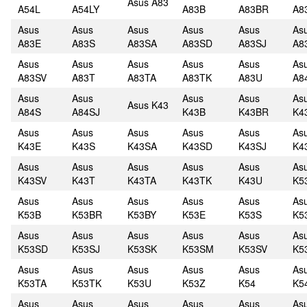
Asus A83
A54L
A54LY
A83B
A83BR
A8
Asus
Asus
Asus
Asus
Asus
As
A83E
A83S
A83SA
A83SD
A83SJ
A8
Asus
Asus
Asus
Asus
Asus
As
A83SV
A83T
A83TA
A83TK
A83U
A8
Asus
Asus
Asus
Asus
As
Asus K43
A84S
A84SJ
K43B
K43BR
K4
Asus
Asus
Asus
Asus
Asus
As
K43E
K43S
K43SA
K43SD
K43SJ
K4
Asus
Asus
Asus
Asus
Asus
As
K43SV
K43T
K43TA
K43TK
K43U
K5
Asus
Asus
Asus
Asus
Asus
As
K53B
K53BR
K53BY
K53E
K53S
K5
Asus
Asus
Asus
Asus
Asus
As
K53SD
K53SJ
K53SK
K53SM
K53SV
K5
Asus
Asus
Asus
Asus
Asus
As
K53TA
K53TK
K53U
K53Z
K54
K5
Asus
Asus
Asus
Asus
Asus
As