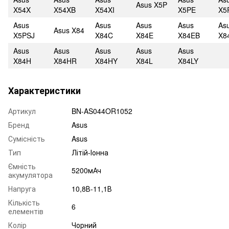
Asus X5P
X54X
X54XB
X54XI
X5PE
X5
Asus
Asus
Asus
Asus
As
Asus X84
X5PSJ
X84C
X84E
X84EB
X8
Asus
Asus
Asus
Asus
Asus
X84H
X84HR
X84HY
X84L
X84LY
Характеристики
Артикул
BN-AS044OR1052
Бренд
Asus
Сумісність
Asus
Тип
Літій-Іонна
Ємність
5200мАч
акумулятора
Напруга
10,8В-11,1В
Кількість
6
елементів
Колір
Чорний