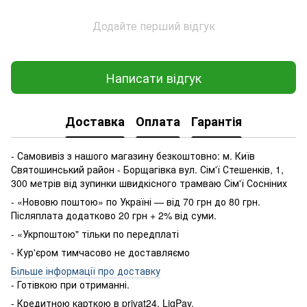
Додайте перший відгук
Написати відгук
Доставка
Оплата
Гарантія
- Самовивіз з нашого магазину безкоштовно: м. Київ
Святошинський район - Борщагівка вул. Сім'ї Стешенків, 1,
300 метрів від зупинки швидкісного трамваю Сім'ї Сосніних
- «Нововю поштою» по Україні — від 70 грн до 80 грн.
Післяплата додатково 20 грн + 2% від суми.
- «Укрпоштою" тільки по передплаті
- Кур'єром тимчасово не доставляємо
Більше інформації про доставку
- Готівкою
при
отриманні
.
-
Кредитною карткою
в
privat24
,
LiqPay
.