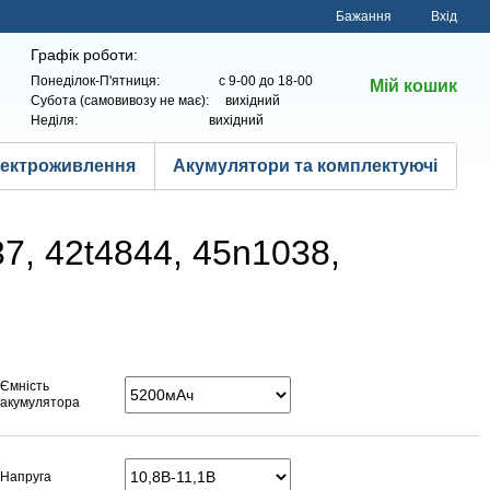
Бажання
Вхід
Графік роботи:
Понеділок-П'ятниця: с 9-00 до 18-00
Мій кошик
Субота (самовивозу не має): вихідний
Неділя: вихідний
лектроживлення
Акумулятори та комплектуючі
7, 42t4844, 45n1038,
Ємність
акумулятора
Напруга