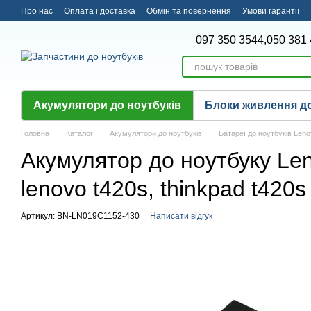
Перейти до основного контенту
Про нас
Оплата і доставка
Обмін та повернення
Умови гарантії
097 350 3544,
050 381 
Акумулятори до ноутбуків
Блоки живлення до
Головна
Каталог
Акумулятори до ноутбуків
Батареї до ноутбуків Len
Акумулятор до ноутбуку Len
lenovo t420s, thinkpad t420s
Артикул: BN-LN019C1152-430
Написати відгук