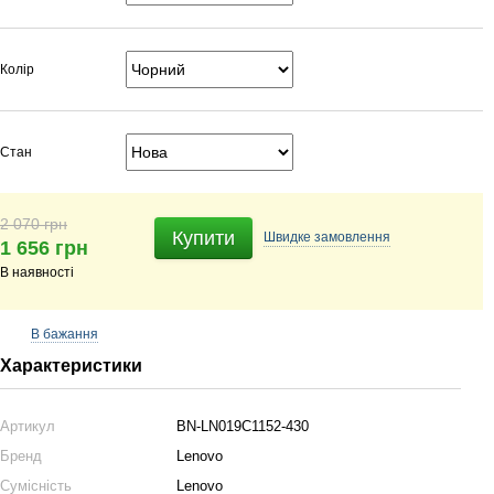
Колір
Стан
2 070 грн
Купити
Швидке
замовлення
1 656 грн
В наявності
В бажання
Характеристики
Артикул
BN-LN019C1152-430
Бренд
Lenovo
Сумісність
Lenovo