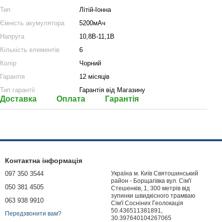
Тип
Літій-Іонна
Ємність акумулятора
5200мАч
Напруга
10,8В-11,1В
Кількість елементів
6
Колір
Чорний
Гарантія
12 місяців
Тип гарантії
Гарантія від Магазину
Доставка
Оплата
Гарантія
Контактна інформація
097 350 3544
Україна м. Київ Святошинський
район - Борщагівка вул. Сім'ї
050 381 4505
Стешенків, 1, 300 метрів від
зупинки швидкісного трамваю
063 938 9910
Сім'ї Сосніних Геолокація
50.436511381891,
Передзвонити вам?
30.397640104267065