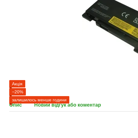
Акція
−20%
залишилось менше години
Опис
Новий відгук або коментар