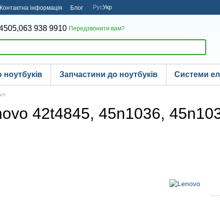
Рус
Укр
Контактна інформація
Блог
4505,
063 938 9910
Передзвонити вам?
 ноутбуків
Запчастини до ноутбуків
Системи е
ovo
ovo 42t4845, 45n1036, 45n103