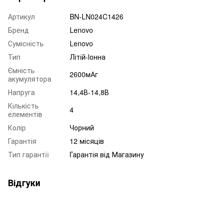
Артикул
BN-LN024C1426
Бренд
Lenovo
Сумісність
Lenovo
Тип
Літій-Іонна
Ємність
2600мАг
акумулятора
Напруга
14,4В-14,8В
Кількість
4
елементів
Колір
Чорний
Гарантія
12 місяців
Тип гарантії
Гарантія від Магазину
Відгуки