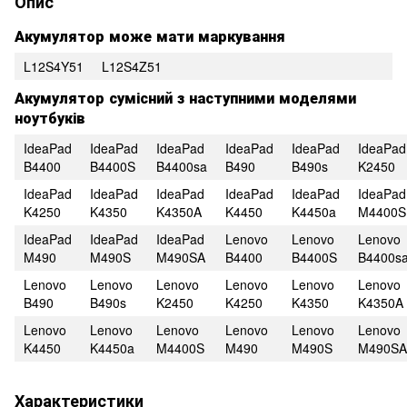
Опис
Акумулятор може мати маркування
L12S4Y51
L12S4Z51
Акумулятор сумісний з наступними моделями
ноутбуків
IdeaPad
IdeaPad
IdeaPad
IdeaPad
IdeaPad
IdeaPad
B4400
B4400S
B4400sa
B490
B490s
K2450
IdeaPad
IdeaPad
IdeaPad
IdeaPad
IdeaPad
IdeaPad
K4250
K4350
K4350A
K4450
K4450a
M4400S
IdeaPad
IdeaPad
IdeaPad
Lenovo
Lenovo
Lenovo
M490
M490S
M490SA
B4400
B4400S
B4400s
Lenovo
Lenovo
Lenovo
Lenovo
Lenovo
Lenovo
B490
B490s
K2450
K4250
K4350
K4350A
Lenovo
Lenovo
Lenovo
Lenovo
Lenovo
Lenovo
K4450
K4450a
M4400S
M490
M490S
M490SA
Характеристики