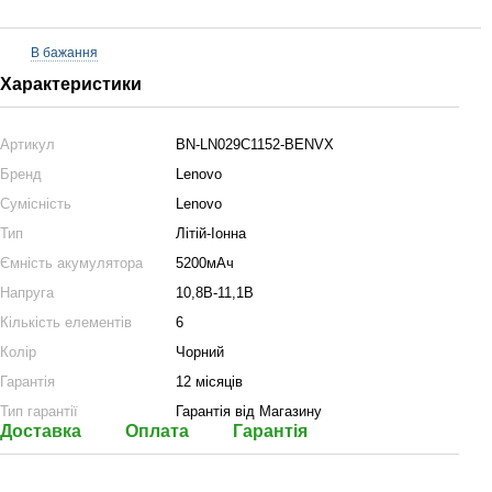
В бажання
Характеристики
Артикул
BN-LN029C1152-BENVX
Бренд
Lenovo
Сумісність
Lenovo
Тип
Літій-Іонна
Ємність акумулятора
5200мАч
Напруга
10,8В-11,1В
Кількість елементів
6
Колір
Чорний
Гарантія
12 місяців
Тип гарантії
Гарантія від Магазину
Доставка
Оплата
Гарантія