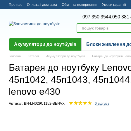
Перейти до основного контенту
Про нас
Оплата і доставка
Обмін та повернення
Умови гарантії
097 350 3544,
050 381 
Акумулятори до ноутбуків
Блоки живлення до
Головна
Каталог
Акумулятори до ноутбуків
Батареї до ноутбуків Len
Батарея до ноутбуку Lenovo
45n1042, 45n1043, 45n1044, 
lenovo e430
Артикул: BN-LN029C1152-BENVX
6 відгуків