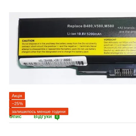
Акція
−25%
залишилось менше години
Опис
Відгуки
6