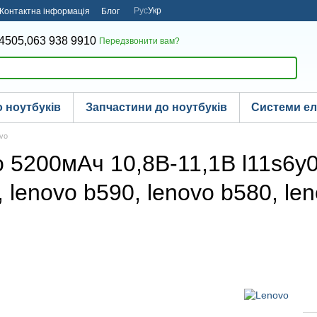
Рус
Укр
Контактна інформація
Блог
4505,
063 938 9910
Передзвонити вам?
 ноутбуків
Запчастини до ноутбуків
Системи е
ovo
 5200мАч 10,8В-11,1В l11s6y01
lenovo b590, lenovo b580, len