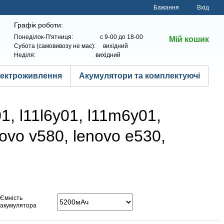
Бажання
Вхід
Графік роботи:
Понеділок-П'ятниця: с 9-00 до 18-00
Мій кошик
Субота (самовивозу не має): вихідний
Неділя: вихідний
лектроживлення
Акумулятори та комплектуючі
, l11l6y01, l11m6y01,
ovo v580, lenovo e530,
Ємність
акумулятора