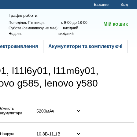
Бажання
Вхід
Графік роботи:
Понеділок-П'ятниця: с 9-00 до 18-00
Мій кошик
Субота (самовивозу не має): вихідний
Неділя: вихідний
лектроживлення
Акумулятори та комплектуючі
, l11l6y01, l11m6y01,
ovo g585, lenovo y580
Ємність
акумулятора
Напруга