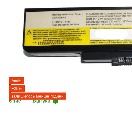
Акція
−25%
залишилось менше години
Опис
Відгуки
6