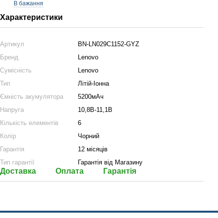
В бажання
Характеристики
Артикул
BN-LN029C1152-GYZ
Бренд
Lenovo
Сумісність
Lenovo
Тип
Літій-Іонна
Ємність акумулятора
5200мАч
Напруга
10,8В-11,1В
Кількість елементів
6
Колір
Чорний
Гарантія
12 місяців
Тип гарантії
Гарантія від Магазину
Доставка
Оплата
Гарантія