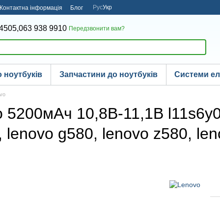
Рус
Укр
Контактна інформація
Блог
4505,
063 938 9910
Передзвонити вам?
 ноутбуків
Запчастини до ноутбуків
Системи е
ovo
 5200мАч 10,8В-11,1В l11s6y01
lenovo g580, lenovo z580, len