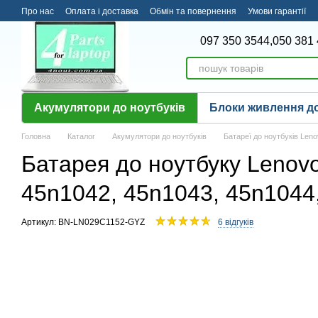
Перейти до основного контенту
Про нас
Оплата і доставка
Обмін та повернення
Умови гарантії
097 350 3544,
050 381 
Акумулятори до ноутбуків
Блоки живлення до
Головна
Каталог
Акумулятори до ноутбуків
Батареї до ноутбуків Len
Батарея до ноутбуку Lenovo
45n1042, 45n1043, 45n1044, 
Артикул: BN-LN029C1152-GYZ
6 відгуків