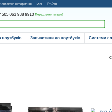
Рус
Укр
Контактна інформація
Блог
4505,
063 938 9910
Передзвонити вам?
 ноутбуків
Запчастини до ноутбуків
Системи е
С