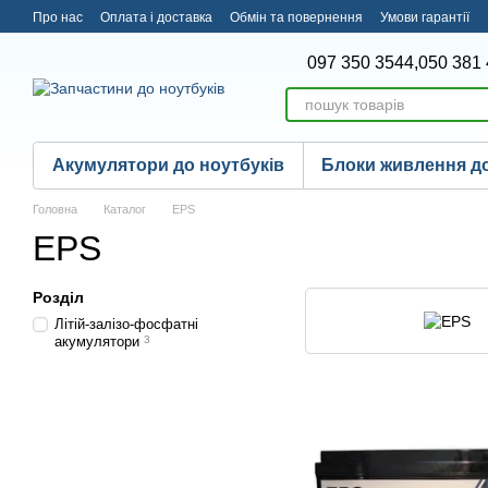
Перейти до основного контенту
Про нас
Оплата і доставка
Обмін та повернення
Умови гарантії
097 350 3544,
050 381 
Акумулятори до ноутбуків
Блоки живлення до
Головна
Каталог
EPS
EPS
Розділ
Літій-залізо-фосфатні
акумулятори
3