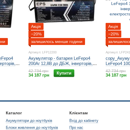
Акція
Акція
−20%
−20%
ини
залишилось менше години
залишилос
Артикул: LFP12200
Артикул: LFP24
eFepo4
Акумулятор - батарея LeFepo4
copy_Акуму
ерторів,
200Аг 12,8В до ДБЖ, інверторів,
LeFepo4 100
й,
сонячних електростанцій,
інверторів,
42 734 грн
42 734 грн
Купити
ики
альтернативної енергетики
електростан
34 187 грн
34 187 грн
енергетики
Каталог
Клієнтам
Акумулятори до ноутбуків
Вхід до кабінету
Блоки живлення до ноутбуків
Про нас