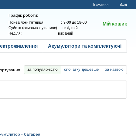
Бажання
Вхід
Графік роботи:
Понеділок-П'ятниця: с 9-00 до 18-00
Мій кошик
Субота (самовивозу не має): вихідний
Неділя: вихідний
лектроживлення
Акумулятори та комплектуючі
за популярністю
спочатку дешевше
за назвою
ортування: