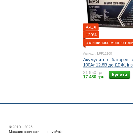
Акція
−20%
залишилось менше год
Артикул: LFP12100
Акумулятор - батарея L
100Аг 12,8В до ДБЖ, інв
сонячних електростанці
21 850 грн
Купити
альтернативної енергет
17 480 грн
© 2010—2026
Магазин запчастин до ноутбуків