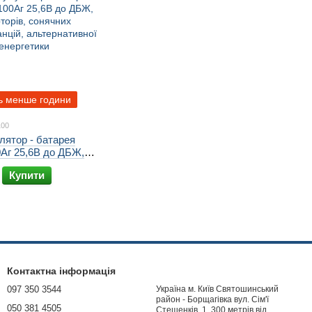
ь менше години
100
лятор - батарея
Аг 25,6В до ДБЖ,
 сонячних
Купити
цій, альтернативної
Контактна інформація
097 350 3544
Україна м. Київ Святошинський
район - Борщагівка вул. Сім'ї
050 381 4505
Стешенків, 1, 300 метрів від