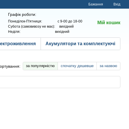
Бажання
Вхід
Графік роботи:
Понеділок-П'ятниця: с 9-00 до 18-00
Мій кошик
Субота (самовивозу не має): вихідний
Неділя: вихідний
лектроживлення
Акумулятори та комплектуючі
за популярністю
спочатку дешевше
за назвою
ортування: