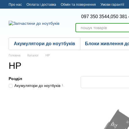
Перейти до основного контенту
Про нас
Оплата і доставка
Обмін та повернення
Умови гарантії
097 350 3544,
050 381 
Акумулятори до ноутбуків
Блоки живлення до
Головна
Каталог
HP
HP
Розділ
Акумулятори до ноутбуків
1