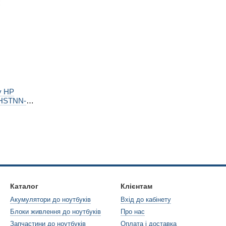
у HP
 HSTNN-
TNN-LB8M
40 G7
 250 G7
 340S G7
 340 G5
Каталог
Клієнтам
Акумулятори до ноутбуків
Вхід до кабінету
Блоки живлення до ноутбуків
Про нас
Запчастини до ноутбуків
Оплата і доставка