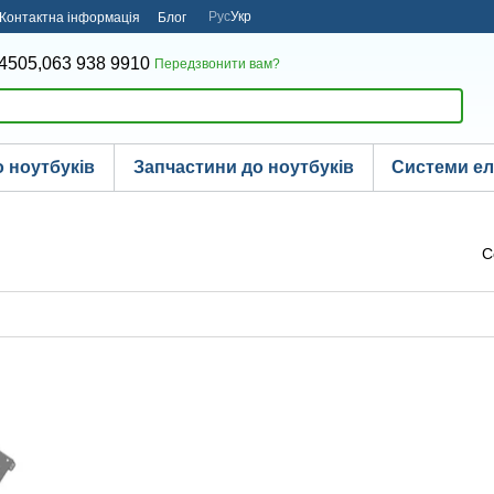
Рус
Укр
Контактна інформація
Блог
4505,
063 938 9910
Передзвонити вам?
 ноутбуків
Запчастини до ноутбуків
Системи е
С