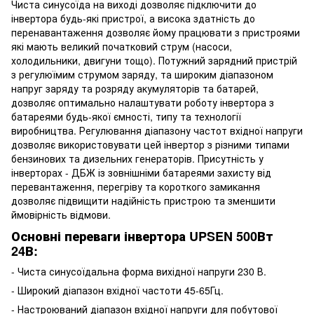
Чиста синусоїда на виході дозволяє підключити до
інвертора будь-які пристрої, а висока здатність до
перенавантаження дозволяє йому працювати з пристроями
які мають великий початковий струм (насоси,
холодильники, двигуни тощо). Потужний зарядний пристрій
з регулюїмим струмом заряду, та широким діапазоном
напруг заряду та розряду акумуляторів та батарей,
дозволяє оптимально налаштувати роботу інвертора з
батареями будь-якої ємності, типу та технології
виробництва. Регулювання діапазону частот вхідної напруги
дозволяє використовувати цей інвертор з різними типами
бензинових та дизельних генераторів. Присутність у
інверторах - ДБЖ із зовнішніми батареями захисту від
перевантаження, перегріву та короткого замикання
дозволяє підвищити надійність пристрою та зменшити
ймовірність відмови.
Основні переваги інвертора UPSEN 500Вт
24В:
- Чиста синусоїдальна форма вихідної напруги 230 В.
- Широкий діапазон вхідної частоти 45-65Гц.
- Настроюваний діапазон вхідної напруги для побутової