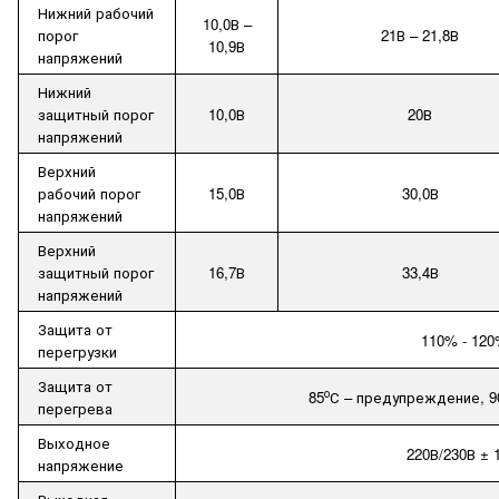
Нижний рабочий
10,0В –
порог
21В – 21,8В
10,9В
напряжений
Нижний
защитный порог
10,0В
20В
напряжений
Верхний
рабочий порог
15,0В
30,0В
напряжений
Верхний
защитный порог
16,7В
33,4В
напряжений
Защита от
110% - 12
перегрузки
Защита от
о
85
С – предупреждение, 9
перегрева
Выходное
220В/230В ±
напряжение