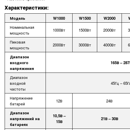
Характеристики:
Модель
W1000
W1500
W2000
Номинальная
1000Вт
1
5
00Вт
2000
Вт
3
мощность
Пиковая
2
000Вт
3
000Вт
4000Вт
6
мощность
Диапазон
входного
165В – 287
напряжения
Диапазон
входной
45Гц – 65Г
частоты
Напряжение
12В
24В
батарей
Диапазон
10,5В –
напряжений на
21В – 30В
15В
батареях