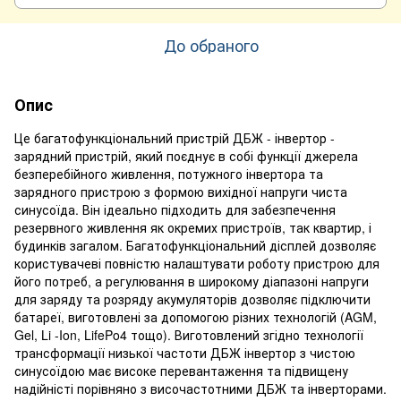
До обраного
Опис
Це багатофункціональний пристрій ДБЖ - інвертор -
зарядний пристрій, який поєднує в собі функції джерела
безперебійного живлення, потужного інвертора та
зарядного пристрою з формою вихідної напруги чиста
синусоїда. Він ідеально підходить для забезпечення
резервного живлення як окремих пристроїв, так квартир, і
будинків загалом. Багатофункціональний дісплей дозволяє
користувачеві повністю налаштувати роботу пристрою для
його потреб, а регулювання в широкому діапазоні напруги
для заряду та розряду акумуляторів дозволяє підключити
батареї, виготовлені за допомогою різних технологій (AGM,
Gel, Li -Ion, LifePo4 тощо). Виготовлений згідно технології
трансформації низької частоти ДБЖ інвертор з чистою
синусоїдою має високе перевантаження та підвищену
надійністі порівняно з височастотними ДБЖ та інверторами.