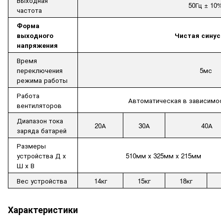
Выходная
50Гц ± 10
частота
Форма
выходного
Чистая сину
напряжения
Время
переключения
5мс
режима работы
Работа
Автоматическая в зависимо
вентиляторов
Диапазон тока
2
0
А
3
0
А
40А
заряда батарей
Размеры
устройства Д х
510мм х 325мм х 215мм
Ш х В
Вес устройства
14кг
15кг
18кг
Характеристики