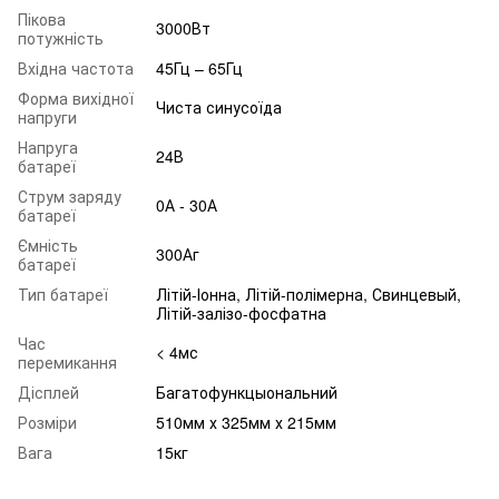
Пікова
3000Вт
потужність
Вхідна частота
45Гц – 65Гц
Форма вихідної
Чиста синусоїда
напруги
Напруга
24В
батареї
Струм заряду
0А - 30А
батареї
Ємність
300Аг
батареї
Тип батареї
Літій-Іонна, Літій-полімерна, Свинцевый,
Літій-залізо-фосфатна
Час
< 4мс
перемикання
Дісплей
Багатофункцыональний
Розміри
510мм х 325мм х 215мм
Вага
15кг