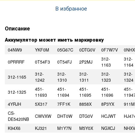
В избранное
Описание
Аккумулятор может иметь маркировку
04NW9
YKF0M
05G67C
0DTG0V
0F7W7V
0NH
312-
312-
0PRRRF
0T54F3
0T54FJ
2P2MJ
1163
1164
312-
312-
312-
312-
312-
312-1165
1242
1310
1311
1323
1324
451-
451-
451-
451-
451-
312-1325
11693
11694
11695
11696
1194
4YRJH
5X317
7FF1K
8858X
8P3YX
911M
CS-
CWVXW
DHT0W
DTG0V
HCJWT
HJ47
DE5420NB
K94X6
KJ321
M1Y7N
M5Y0X
NGXCJ
NHX