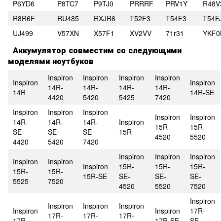
P6YD6
P8TC7
P9TJ0
PRRRF
PRV1Y
R48V
R8R6F
RU485
RXJR6
T52F3
T54F3
T54F
UJ499
V57XN
X57F1
XV2VV
71r31
YKF
Аккумулятор совместим со следующими
моделями ноутбуков
Inspiron
Inspiron
Inspiron
Inspiron
Inspiron
Inspiron
14R-
14R-
14R-
14R-
14R
14R-SE
4420
5420
5425
7420
Inspiron
Inspiron
Inspiron
Inspiron
Inspiron
14R-
14R-
14R-
Inspiron
15R-
15R-
SE-
SE-
SE-
15R
4520
5520
4420
5420
7420
Inspiron
Inspiron
Inspiron
Inspiron
Inspiron
Inspiron
15R-
15R-
15R-
15R-
15R-
15R-SE
SE-
SE-
SE-
5525
7520
4520
5520
7520
Inspiron
Inspiron
Inspiron
Inspiron
Inspiron
Inspiron
17R-
17R-
17R-
17R-
17R
17R-SE
SE-