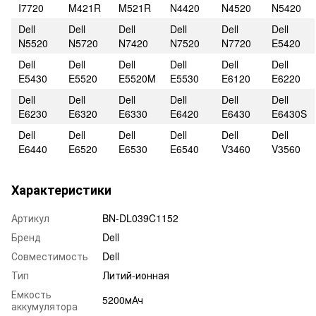
I7720
M421R
M521R
N4420
N4520
N5420
Dell
Dell
Dell
Dell
Dell
Dell
N5520
N5720
N7420
N7520
N7720
E5420
Dell
Dell
Dell
Dell
Dell
Dell
E5430
E5520
E5520M
E5530
E6120
E6220
Dell
Dell
Dell
Dell
Dell
Dell
E6230
E6320
E6330
E6420
E6430
E6430S
Dell
Dell
Dell
Dell
Dell
Dell
E6440
E6520
E6530
E6540
V3460
V3560
Характеристики
Артикул
BN-DL039C1152
Бренд
Dell
Совместимость
Dell
Тип
Литий-ионная
Емкость
5200мАч
аккумулятора