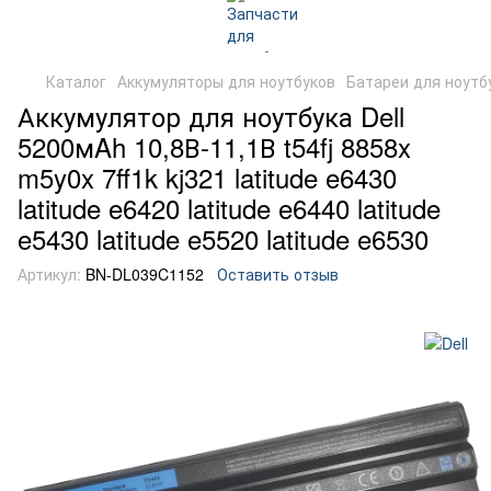
Каталог
Аккумуляторы для ноутбуков
Батареи для ноутбу
Аккумулятор для ноутбука Dell
5200мAh 10,8В-11,1В t54fj 8858x
m5y0x 7ff1k kj321 latitude e6430
latitude e6420 latitude e6440 latitude
e5430 latitude e5520 latitude e6530
Артикул:
BN-DL039C1152
Оставить отзыв