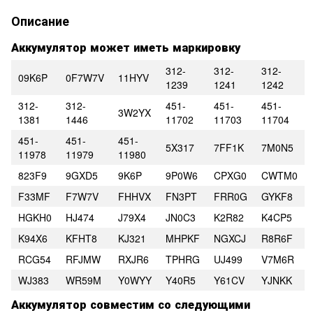
Описание
Аккумулятор может иметь маркировку
312-
312-
312-
09K6P
0F7W7V
11HYV
1239
1241
1242
312-
312-
451-
451-
451-
3W2YX
1381
1446
11702
11703
11704
451-
451-
451-
5X317
7FF1K
7M0N5
11978
11979
11980
823F9
9GXD5
9K6P
9P0W6
CPXG0
CWTM0
F33MF
F7W7V
FHHVX
FN3PT
FRR0G
GYKF8
HGKH0
HJ474
J79X4
JN0C3
K2R82
K4CP5
K94X6
KFHT8
KJ321
MHPKF
NGXCJ
R8R6F
RCG54
RFJMW
RXJR6
TPHRG
UJ499
V7M6R
WJ383
WR59M
Y0WYY
Y40R5
Y61CV
YJNKK
Аккумулятор совместим со следующими