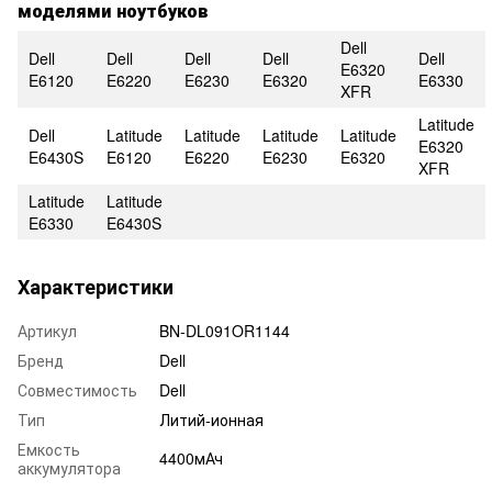
моделями ноутбуков
Dell
Dell
Dell
Dell
Dell
Dell
E6320
E6120
E6220
E6230
E6320
E6330
XFR
Latitude
Dell
Latitude
Latitude
Latitude
Latitude
E6320
E6430S
E6120
E6220
E6230
E6320
XFR
Latitude
Latitude
E6330
E6430S
Характеристики
Артикул
BN-DL091OR1144
Бренд
Dell
Совместимость
Dell
Тип
Литий-ионная
Емкость
4400мАч
аккумулятора