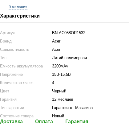
В желания
Характеристики
Артикул
BN-AC058OR1532
Бренд
Acer
Совместимость
Acer
Тип
Литий-полимерная
Емкость аккумулятора
3200мАч
Напряжение
15В-15,5В
Количество ячеек
4
Цвет
Черный
Гарантия
12 месяцев
Тип гарантии
Гарантия от Магазина
Состояние товара
Новый
Доставка
Оплата
Гарантия