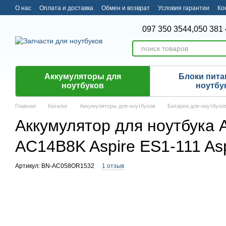
Перейти к основному контенту
О нас
Оплата и доставка
Обмен и возврат
Условия гарантии
Ко
097 350 3544,
050 381 
Аккумуляторы для
Блоки пита
ноутбуков
ноутбу
Главная
Каталог
Аккумуляторы для ноутбуков
Батареи для ноутбуко
Аккумулятор для ноутбука
AC14B8K Aspire ES1-111 Asp
Артикул: BN-AC058OR1532
1 отзыв