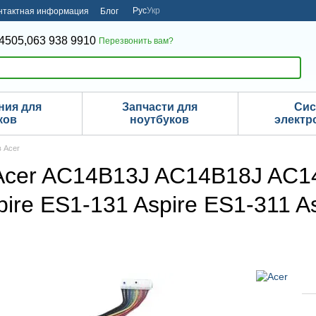
Рус
Укр
нтактная информация
Блог
4505,
063 938 9910
Перезвонить вам?
ния для
Запчасти для
Си
ков
ноутбуков
электр
в Acer
 Acer AC14B13J AC14B18J A
ire ES1-131 Aspire ES1-311 A