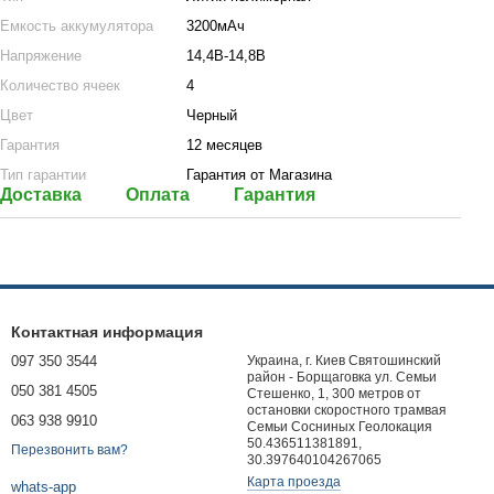
Емкость аккумулятора
3200мАч
Напряжение
14,4В-14,8В
Количество ячеек
4
Цвет
Черный
Гарантия
12 месяцев
Тип гарантии
Гарантия от Магазина
Доставка
Оплата
Гарантия
Контактная информация
097 350 3544
Украина, г. Киев Святошинский
район - Борщаговка ул. Семьи
050 381 4505
Стешенко, 1, 300 метров от
остановки скоростного трамвая
063 938 9910
Семьи Сосниных Геолокация
50.436511381891,
Перезвонить вам?
30.397640104267065
Карта проезда
whats-app