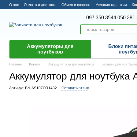
Перейти к основному контенту
О нас
Оплата и доставка
Обмен и возврат
Условия гарантии
Ко
097 350 3544,
050 381 
Аккумуляторы для
Блоки пита
ноутбуков
ноутбу
Главная
Каталог
Аккумуляторы для ноутбуков
Батареи для ноутбуко
Аккумулятор для ноутбука 
Артикул: BN-AS107OR1432
Оставить отзыв