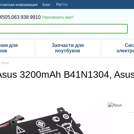
Рус
Укр
нтактная информация
Блог
4505,
063 938 9910
Перезвонить вам?
ния для
Запчасти для
Си
ков
ноутбуков
электр
в Asus
Asus 3200mAh B41N1304, Asus