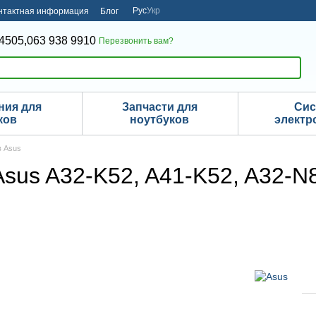
Рус
Укр
нтактная информация
Блог
4505,
063 938 9910
Перезвонить вам?
ния для
Запчасти для
Си
ков
ноутбуков
электр
в Asus
sus A32-K52, A41-K52, A32-N8