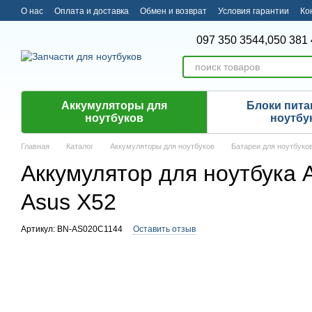
Перейти к основному контенту
О нас
Оплата и доставка
Обмен и возврат
Условия гарантии
Ко
097 350 3544,
050 381 
Аккумуляторы для
Блоки пита
ноутбуков
ноутбу
Главная
Каталог
Аккумуляторы для ноутбуков
Батареи для ноутбуко
Аккумулятор для ноутбука A
Asus X52
Артикул: BN-AS020C1144
Оставить отзыв