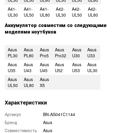
A41-
A41-
A41-
A42-
A42-
A42-
UL30
UL50
UL80
UL30
UL50
UL80
Аккумулятор совместим со следующими
моделями ноутбуков
Asus
Asus
Asus
Asus
Asus
Asus
PL30
PL80
Pro5
Pro32
U30
U33
Asus
Asus
Asus
Asus
Asus
Asus
U35
U43
U45
U52
U53
UL30
Asus
Asus
Asus
UL50
UL80
X5
Характеристики
Артикул
BN-AS041C1144
Бренд
Asus
Совместимость
Asus