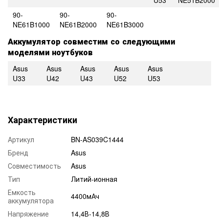
90-
90-
90-
NE61B1000
NE61B2000
NE61B3000
Аккумулятор совместим со следующими
моделями ноутбуков
Asus
Asus
Asus
Asus
Asus
U33
U42
U43
U52
U53
Характеристики
Артикул
BN-AS039C1444
Бренд
Asus
Совместимость
Asus
Тип
Литий-ионная
Емкость
4400мАч
аккумулятора
Напряжение
14,4В-14,8В