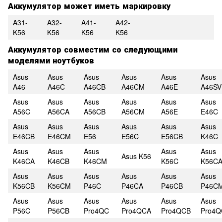
Аккумулятор может иметь маркировку
A31-
A32-
A41-
A42-
K56
K56
K56
K56
Аккумулятор совместим со следующими
моделями ноутбуков
Asus
Asus
Asus
Asus
Asus
Asus
A46
A46C
A46CB
A46CM
A46E
A46SV
Asus
Asus
Asus
Asus
Asus
Asus
A56C
A56CA
A56CB
A56CM
A56E
E46C
Asus
Asus
Asus
Asus
Asus
Asus
E46CB
E46CM
E56
E56C
E56CB
K46C
Asus
Asus
Asus
Asus
Asus
Asus K56
K46CA
K46CB
K46CM
K56C
K56C
Asus
Asus
Asus
Asus
Asus
Asus
K56CB
K56CM
P46C
P46CA
P46CB
P46C
Asus
Asus
Asus
Asus
Asus
Asus
P56C
P56CB
Pro4QC
Pro4QCA
Pro4QCB
Pro4