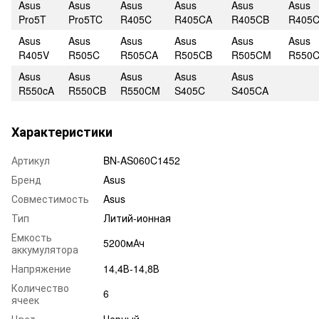
Asus
Asus
Asus
Asus
Asus
Asus
Pro5T
Pro5TC
R405C
R405CA
R405CB
R405
Asus
Asus
Asus
Asus
Asus
Asus
R405V
R505C
R505CA
R505CB
R505CM
R550
Asus
Asus
Asus
Asus
Asus
R550cA
R550CB
R550CM
S405C
S405CA
Характеристики
Артикул
BN-AS060C1452
Бренд
Asus
Совместимость
Asus
Тип
Литий-ионная
Емкость
5200мАч
аккумулятора
Напряжение
14,4В-14,8В
Количество
6
ячеек