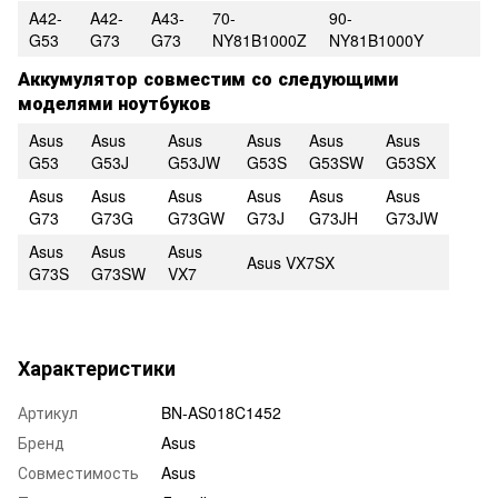
A42-
A42-
A43-
70-
90-
G53
G73
G73
NY81B1000Z
NY81B1000Y
Аккумулятор совместим со следующими
моделями ноутбуков
Asus
Asus
Asus
Asus
Asus
Asus
G53
G53J
G53JW
G53S
G53SW
G53SX
Asus
Asus
Asus
Asus
Asus
Asus
G73
G73G
G73GW
G73J
G73JH
G73JW
Asus
Asus
Asus
Asus VX7SX
G73S
G73SW
VX7
Характеристики
Артикул
BN-AS018C1452
Бренд
Asus
Совместимость
Asus