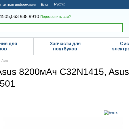
Рус
Укр
нтактная информация
Блог
4505,
063 938 9910
Перезвонить вам?
ния для
Запчасти для
Си
ков
ноутбуков
электр
в Asus
Asus 8200мАч C32N1415, Asus
X501