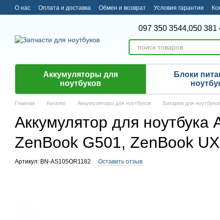
Перейти к основному контенту
О нас
Оплата и доставка
Обмен и возврат
Условия гарантии
Ко
097 350 3544,
050 381 
Аккумуляторы для
Блоки пита
ноутбуков
ноутбу
Главная
Каталог
Аккумуляторы для ноутбуков
Батареи для ноутбуко
Аккумулятор для ноутбука 
ZenBook G501, ZenBook U
Артикул: BN-AS105OR1182
Оставить отзыв