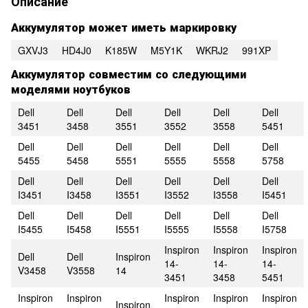
Описание
Аккумулятор может иметь маркировку
GXVJ3
HD4J0
K185W
M5Y1K
WKRJ2
991XP
Аккумулятор совместим со следующими
моделями ноутбуков
Dell
Dell
Dell
Dell
Dell
Dell
3451
3458
3551
3552
3558
5451
Dell
Dell
Dell
Dell
Dell
Dell
5455
5458
5551
5555
5558
5758
Dell
Dell
Dell
Dell
Dell
Dell
I3451
I3458
I3551
I3552
I3558
I5451
Dell
Dell
Dell
Dell
Dell
Dell
I5455
I5458
I5551
I5555
I5558
I5758
Inspiron
Inspiron
Inspiron
Dell
Dell
Inspiron
14-
14-
14-
V3458
V3558
14
3451
3458
5451
Inspiron
Inspiron
Inspiron
Inspiron
Inspiron
Inspiron