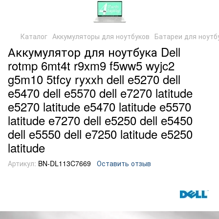
Каталог
Аккумуляторы для ноутбуков
Батареи для ноутбу
Аккумулятор для ноутбука Dell
rotmp 6mt4t r9xm9 f5ww5 wyjc2
g5m10 5tfcy ryxxh dell e5270 dell
e5470 dell e5570 dell e7270 latitude
e5270 latitude e5470 latitude e5570
latitude e7270 dell e5250 dell e5450
dell e5550 dell e7250 latitude e5250
latitude
Артикул:
BN-DL113C7669
Оставить отзыв