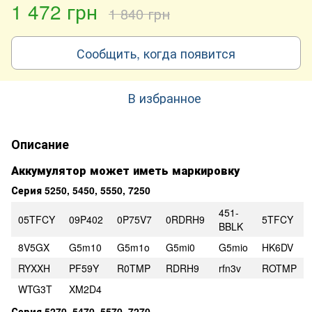
1 472 грн
1 840 грн
Сообщить, когда появится
В избранное
Описание
Аккумулятор может иметь маркировку
Серия 5250, 5450, 5550, 7250
451-
05TFCY
09P402
0P75V7
0RDRH9
5TFCY
BBLK
8V5GX
G5m10
G5m1o
G5mi0
G5mio
HK6DV
RYXXH
PF59Y
R0TMP
RDRH9
rfn3v
ROTMP
WTG3T
XM2D4
Серия 5270, 5470, 5570, 7270