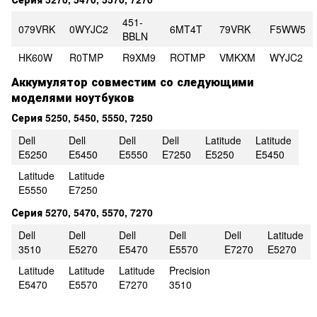
451-
079VRK
0WYJC2
6MT4T
79VRK
F5WW5
BBLN
HK60W
R0TMP
R9XM9
ROTMP
VMKXM
WYJC2
Аккумулятор совместим со следующими
моделями ноутбуков
Серия 5250, 5450, 5550, 7250
Dell
Dell
Dell
Dell
Latitude
Latitude
E5250
E5450
E5550
E7250
E5250
E5450
Latitude
Latitude
E5550
E7250
Серия 5270, 5470, 5570, 7270
Dell
Dell
Dell
Dell
Dell
Latitude
3510
E5270
E5470
E5570
E7270
E5270
Latitude
Latitude
Latitude
Precision
E5470
E5570
E7270
3510