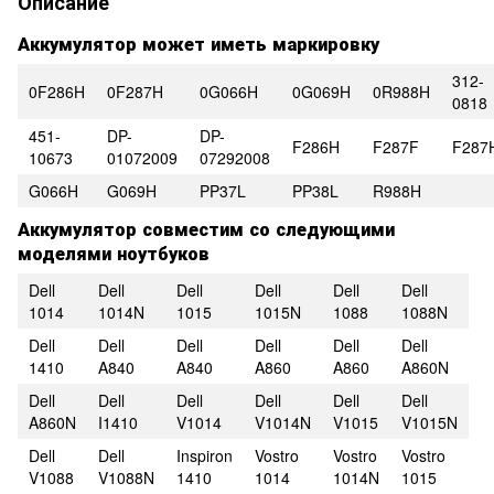
Описание
Аккумулятор может иметь маркировку
312-
0F286H
0F287H
0G066H
0G069H
0R988H
0818
451-
DP-
DP-
F286H
F287F
F287
10673
01072009
07292008
G066H
G069H
PP37L
PP38L
R988H
Аккумулятор совместим со следующими
моделями ноутбуков
Dell
Dell
Dell
Dell
Dell
Dell
1014
1014N
1015
1015N
1088
1088N
Dell
Dell
Dell
Dell
Dell
Dell
1410
A840
A840
A860
A860
A860N
Dell
Dell
Dell
Dell
Dell
Dell
A860N
I1410
V1014
V1014N
V1015
V1015N
Dell
Dell
Inspiron
Vostro
Vostro
Vostro
V1088
V1088N
1410
1014
1014N
1015