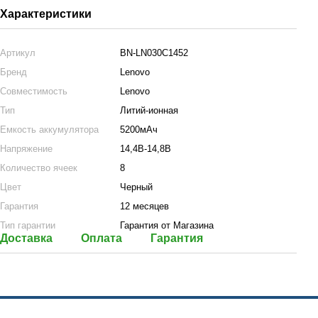
Характеристики
Артикул
BN-LN030C1452
Бренд
Lenovo
Совместимость
Lenovo
Тип
Литий-ионная
Емкость аккумулятора
5200мАч
Напряжение
14,4В-14,8В
Количество ячеек
8
Цвет
Черный
Гарантия
12 месяцев
Тип гарантии
Гарантия от Магазина
Доставка
Оплата
Гарантия