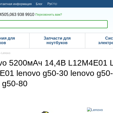
Рус
Укр
нтактная информация
Блог
4505,
063 938 9910
Перезвонить вам?
ния для
Запчасти для
Си
ков
ноутбуков
электр
в Lenovo
ovo 5200мАч 14,4В L12M4E01
1 lenovo g50-30 lenovo g50-4
o g50-80