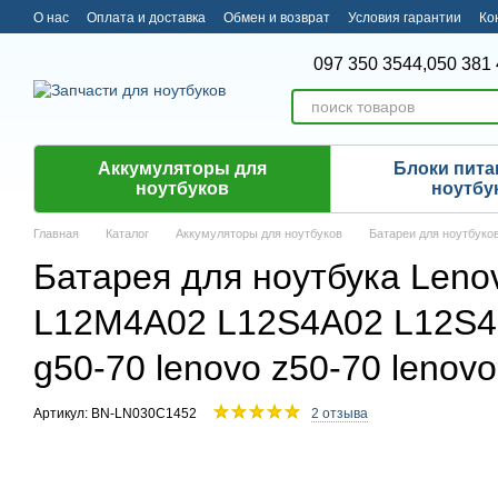
Перейти к основному контенту
О нас
Оплата и доставка
Обмен и возврат
Условия гарантии
Ко
097 350 3544,
050 381 
Аккумуляторы для
Блоки пита
ноутбуков
ноутбу
Главная
Каталог
Аккумуляторы для ноутбуков
Батареи для ноутбуко
Батарея для ноутбука Len
L12M4A02 L12S4A02 L12S4E0
g50-70 lenovo z50-70 lenov
Артикул: BN-LN030C1452
2 отзыва