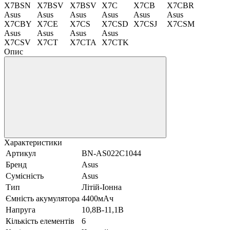
X7BSN
X7BSV
X7BSV
X7C
X7CB
X7CBR
Asus
Asus
Asus
Asus
Asus
Asus
X7CBY
X7CE
X7CS
X7CSD
X7CSJ
X7CSM
Asus
Asus
Asus
Asus
X7CSV
X7CT
X7CTA
X7CTK
Опис
Характеристики
Артикул
BN-AS022C1044
Бренд
Asus
Сумісність
Asus
Тип
Літій-Іонна
Ємність акумулятора
4400мАч
Напруга
10,8В-11,1В
Кількість елементів
6