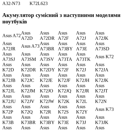
A32-N73
K72L623
Акумулятор сумісний з наступними моделями
ноутбуків
Asus
Asus
Asus
Asus
Asus
Asus A72
A72D
A72DR
A72F
A72J
A72JK
Asus
Asus
Asus
Asus
Asus
Asus A73
A72JR
A73BR
A73BY
A73E
A73SD
Asus
Asus
Asus
Asus
Asus
Asus K72
A73SJ
A73SM
A73SV
A73TA
A73TK
Asus
Asus
Asus
Asus
Asus
Asus
K72D
K72DR
K72DY
K72F
K72J
K72JA
Asus
Asus
Asus
Asus
Asus
Asus
K72JB
K72JC
K72JE
K72JF
K72JH
K72JK
Asus
Asus
Asus
Asus
Asus
Asus
K72JL
K72JM
K72JO
K72JQ
K72JR
K72JT
Asus
Asus
Asus
Asus
Asus
Asus
K72JU
K72JV
K72JW
K72K
K72L
K72N
Asus
Asus
Asus
Asus
Asus
Asus K73
K72P
K72Q
K72R
K72S
K72Y
Asus
Asus
Asus
Asus
Asus
Asus
K73B
K73BR
K73BY
K73E
K73J
K73JK
Asus
Asus
Asus
Asus
Asus
Asus