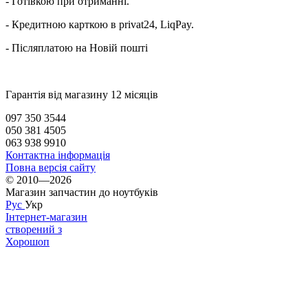
- Готівкою
при
отриманні
.
-
Кредитною карткою
в
privat24
,
LiqPay
.
-
Післяплатою
на
Новій пошті
Гарантія від магазину 12 місяців
097 350 3544
050 381 4505
063 938 9910
Контактна інформація
Повна версія сайту
© 2010—2026
Магазин запчастин до ноутбуків
Рус
Укр
Інтернет-магазин
створений з
Хорошоп