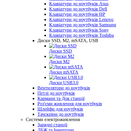
Клавіатури до ноутбуків Asus
Клавіатури до ноутбуків Dell
Клавіатури до ноутбуків HP
Клавіатури до ноутбуків Lenovo
Клавіатури до ноутбуків Samsung
Клавіатури до ноутбуків Sony
Клавіатури до ноутбуків Toshiba
Диски SSD, M2, mSATA, USB
Диски SSD
Диски M2
Диски mSATA
Диски USB3.0
Вентилятори до ноутбуків
Петлі до ноутбуків
Кармани та Док станції
Роз'єми живлення для ноутбуків
Шлейфи для ноутбуків
Тачскріни до ноутбуків
Системи електроживлення
Зарядні станції
ДБЖ та Інвертори