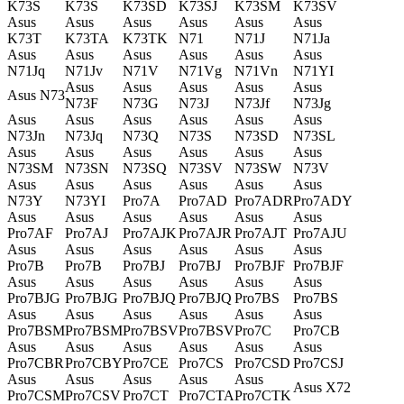
K73S
K73S
K73SD
K73SJ
K73SM
K73SV
Asus
Asus
Asus
Asus
Asus
Asus
K73T
K73TA
K73TK
N71
N71J
N71Ja
Asus
Asus
Asus
Asus
Asus
Asus
N71Jq
N71Jv
N71V
N71Vg
N71Vn
N71YI
Asus
Asus
Asus
Asus
Asus
Asus N73
N73F
N73G
N73J
N73Jf
N73Jg
Asus
Asus
Asus
Asus
Asus
Asus
N73Jn
N73Jq
N73Q
N73S
N73SD
N73SL
Asus
Asus
Asus
Asus
Asus
Asus
N73SM
N73SN
N73SQ
N73SV
N73SW
N73V
Asus
Asus
Asus
Asus
Asus
Asus
N73Y
N73YI
Pro7A
Pro7AD
Pro7ADR
Pro7ADY
Asus
Asus
Asus
Asus
Asus
Asus
Pro7AF
Pro7AJ
Pro7AJK
Pro7AJR
Pro7AJT
Pro7AJU
Asus
Asus
Asus
Asus
Asus
Asus
Pro7B
Pro7B
Pro7BJ
Pro7BJ
Pro7BJF
Pro7BJF
Asus
Asus
Asus
Asus
Asus
Asus
Pro7BJG
Pro7BJG
Pro7BJQ
Pro7BJQ
Pro7BS
Pro7BS
Asus
Asus
Asus
Asus
Asus
Asus
Pro7BSM
Pro7BSM
Pro7BSV
Pro7BSV
Pro7C
Pro7CB
Asus
Asus
Asus
Asus
Asus
Asus
Pro7CBR
Pro7CBY
Pro7CE
Pro7CS
Pro7CSD
Pro7CSJ
Asus
Asus
Asus
Asus
Asus
Asus X72
Pro7CSM
Pro7CSV
Pro7CT
Pro7CTA
Pro7CTK