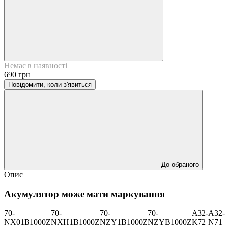
Немає в наявності
690 грн
Повідомити, коли з'явиться
До обраного
Опис
Акумулятор може мати маркування
70-
70-
70-
70-
A32-
A32-
NX01B1000Z
NXH1B1000Z
NZY1B1000Z
NZYB1000Z
K72
N71