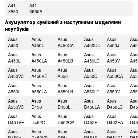
A41-
A41-
X550
X550A
Акумулятор сумісний з наступними моделями
ноутбуків
Asus
Asus
Asus
Asus
Asus
Asu
A450
A450C
A450CA
A450CC
A450J
A45
Asus
Asus
Asus
Asus
Asus
Asu
A450L
A450LA
A450LB
A450LC
A450V
A45
Asus
Asus
Asus
Asus
Asus
Asu
A450VC
A450VE
A550
A550C
A550CA
A5
Asus
Asus
Asus
Asus
Asus
Asu
A550L
A550LA
A550LB
A550LC
A550V
A55
Asus
Asus
Asus
Asus
Asus
Asu
A550VC
D450
D450L
D450LA
D450LC
D45
Asus
Asus
Asus
Asus
Asus
Asu
D451VE
D452C
D452CP
D452E
D452EA
D45
Asus
Asus
Asus
Asus
Asus
Asu
D452V
D452VP
D551
D551E
D551EA
D5