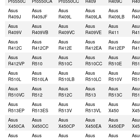
Pro550C
Pro550CA
Pro550CC
R409
R409C
R4
Asus
Asus
Asus
Asus
Asus
Asu
R409J
R409JF
R409L
R409LA
R409LB
R40
Asus
Asus
Asus
Asus
Asus
Asu
R409V
R409VB
R409VC
R409VE
R411
R4
Asus
Asus
Asus
Asus
Asus
Asu
R412C
R412CP
R412E
R412EA
R412EP
R41
Asus
Asus
Asus
Asus
Asus
Asu
R412VP
R510
R510C
R510CC
R510E
R51
Asus
Asus
Asus
Asus
Asus
Asu
R510L
R510LA
R510LB
R510LC
R510V
R51
Asus
Asus
Asus
Asus
Asus
Asu
R510VC
R512
R512C
R513
R513C
R51
Asus
Asus
Asus
Asus
Asus
Asu
R513EP
R513ES
R513V
R513VL
X450
X45
Asus
Asus
Asus
Asus
Asus
Asu
X450CA
X450CC
X450CP
X450EA
X450EP
X45
Asus
Asus
Asus
Asus
Asus
Asu