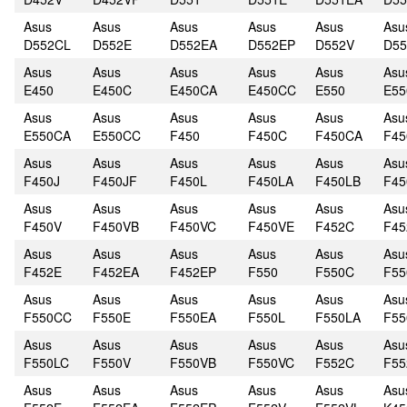
Asus
Asus
Asus
Asus
Asus
Asu
D552CL
D552E
D552EA
D552EP
D552V
D55
Asus
Asus
Asus
Asus
Asus
Asu
E450
E450C
E450CA
E450CC
E550
E55
Asus
Asus
Asus
Asus
Asus
Asu
E550CA
E550CC
F450
F450C
F450CA
F4
Asus
Asus
Asus
Asus
Asus
Asu
F450J
F450JF
F450L
F450LA
F450LB
F45
Asus
Asus
Asus
Asus
Asus
Asu
F450V
F450VB
F450VC
F450VE
F452C
F45
Asus
Asus
Asus
Asus
Asus
Asu
F452E
F452EA
F452EP
F550
F550C
F55
Asus
Asus
Asus
Asus
Asus
Asu
F550CC
F550E
F550EA
F550L
F550LA
F55
Asus
Asus
Asus
Asus
Asus
Asu
F550LC
F550V
F550VB
F550VC
F552C
F55
Asus
Asus
Asus
Asus
Asus
Asu