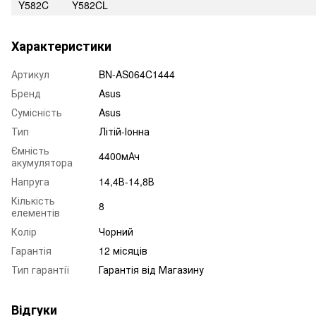
Y582C
Y582CL
Характеристики
Артикул
BN-AS064C1444
Бренд
Asus
Сумісність
Asus
Тип
Літій-Іонна
Ємність
4400мАч
акумулятора
Напруга
14,4В-14,8В
Кількість
8
елементів
Колір
Чорний
Гарантія
12 місяців
Тип гарантії
Гарантія від Магазину
Відгуки