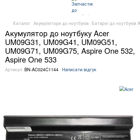
Каталог
Акумулятори до ноутбуків
Батареї до ноутбуків A
Акумулятор до ноутбуку Acer
UM09G31, UM09G41, UM09G51,
UM09G71, UM09G75, Aspire One 532,
Aspire One 533
Артикул:
BN-AC024C1144
Написати відгук