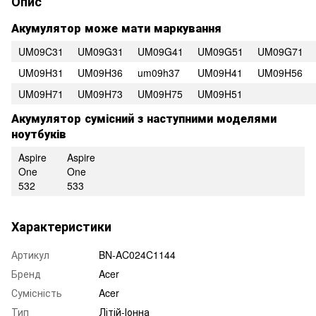
Опис
Акумулятор може мати маркування
UM09C31
UM09G31
UM09G41
UM09G51
UM09G71
UM09H31
UM09H36
um09h37
UM09H41
UM09H56
UM09H71
UM09H73
UM09H75
UM09H51
Акумулятор сумісний з наступними моделями
ноутбуків
Aspire
Aspire
One
One
532
533
Характеристики
Артикул
BN-AC024C1144
Бренд
Acer
Сумісність
Acer
Тип
Літій-Іонна