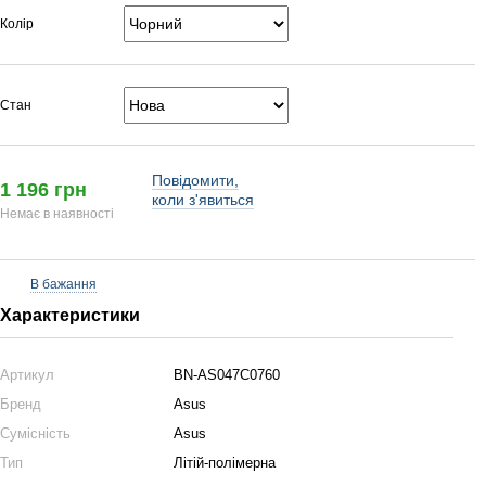
Колір
Стан
Повідомити,
1 196 грн
коли з'явиться
Немає в наявності
В бажання
Характеристики
Артикул
BN-AS047C0760
Бренд
Asus
Сумісність
Asus
Тип
Літій-полімерна