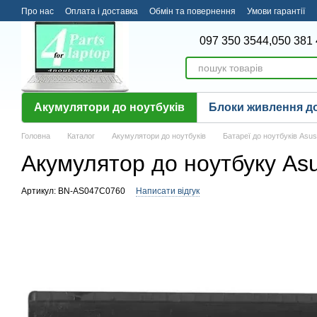
Перейти до основного контенту
Про нас
Оплата і доставка
Обмін та повернення
Умови гарантії
097 350 3544,
050 381 
Акумулятори до ноутбуків
Блоки живлення до
Головна
Каталог
Акумулятори до ноутбуків
Батареї до ноутбуків Asus
Акумулятор до ноутбуку As
Артикул: BN-AS047C0760
Написати відгук