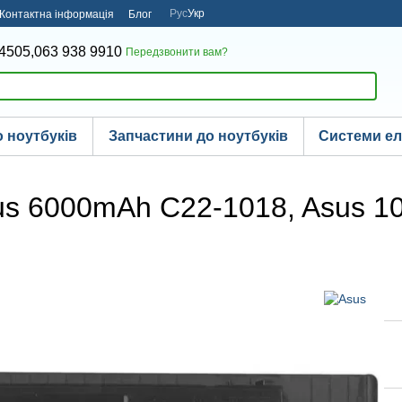
Рус
Укр
Контактна інформація
Блог
4505,
063 938 9910
Передзвонити вам?
 ноутбуків
Запчастини до ноутбуків
Системи е
us 6000mAh C22-1018, Asus 1