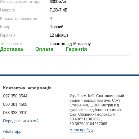
Ємність акумулятора
6000мАч
Напруга
7,2В-7,4В
Кількість елементів
4
Колір
Чорний
Гарантія
12 місяців
Тип гарантії
Гарантія від Магазину
Доставка
Оплата
Гарантія
Контактна інформація
097 350 3544
Україна м. Київ Святошинський
район - Борщагівка вул. Сім'ї
050 381 4505
Стешенків, 1, 300 метрів від
зупинки швидкісного трамваю
063 938 9910
Сім'ї Сосніних Геолокація
50.436511381891,
Передзвонити вам?
30.397640104267065
Мапа проїзду
whats-app