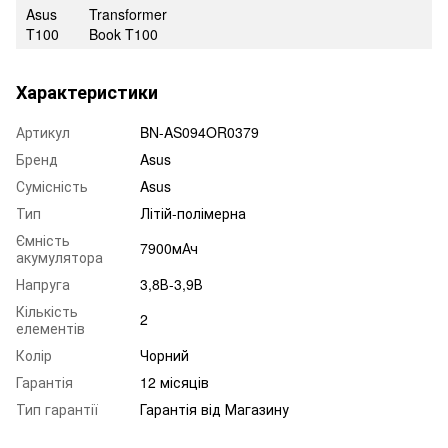
Asus
Transformer
T100
Book T100
Характеристики
Артикул
BN-AS094OR0379
Бренд
Asus
Сумісність
Asus
Тип
Літій-полімерна
Ємність
7900мАч
акумулятора
Напруга
3,8В-3,9В
Кількість
2
елементів
Колір
Чорний
Гарантія
12 місяців
Тип гарантії
Гарантія від Магазину