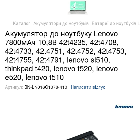
Каталог
Акумулятори до ноутбуків
Батареї до ноутбуків 
Акумулятор до ноутбуку Lenovo
7800мАч 10,8В 42t4235, 42t4708,
42t4733, 42t4751, 42t4752, 42t4753,
42t4755, 42t4791, lenovo sl510,
thinkpad t420, lenovo t520, lenovo
e520, lenovo t510
Артикул:
BN-LN016C1078-410
Написати відгук