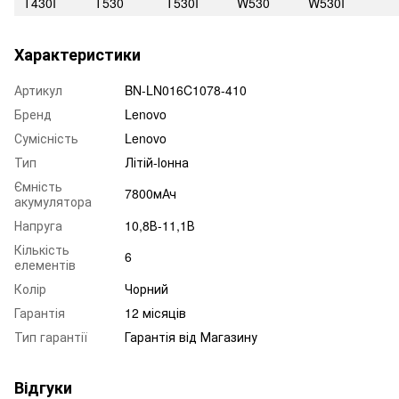
T430I
T530
T530I
W530
W530I
Характеристики
Артикул
BN-LN016C1078-410
Бренд
Lenovo
Сумісність
Lenovo
Тип
Літій-Іонна
Ємність
7800мАч
акумулятора
Напруга
10,8В-11,1В
Кількість
6
елементів
Колір
Чорний
Гарантія
12 місяців
Тип гарантії
Гарантія від Магазину
Відгуки