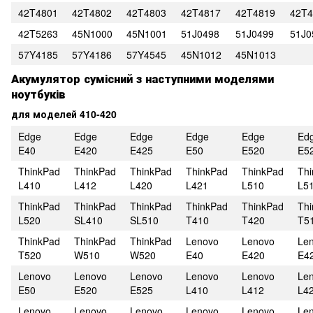
42T4801
42T4802
42T4803
42T4817
42T4819
42T4
42T5263
45N1000
45N1001
51J0498
51J0499
51J0
57Y4185
57Y4186
57Y4545
45N1012
45N1013
Акумулятор сумісний з наступними моделями
ноутбуків
для моделей 410-420
Edge
Edge
Edge
Edge
Edge
Ed
E40
E420
E425
E50
E520
E5
ThinkPad
ThinkPad
ThinkPad
ThinkPad
ThinkPad
Th
L410
L412
L420
L421
L510
L5
ThinkPad
ThinkPad
ThinkPad
ThinkPad
ThinkPad
Th
L520
SL410
SL510
T410
T420
T5
ThinkPad
ThinkPad
ThinkPad
Lenovo
Lenovo
Le
T520
W510
W520
E40
E420
E4
Lenovo
Lenovo
Lenovo
Lenovo
Lenovo
Le
E50
E520
E525
L410
L412
L4
Lenovo
Lenovo
Lenovo
Lenovo
Lenovo
Le