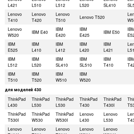
L421
L510
L512
L520
SL410
SL
Lenovo
Lenovo
Lenovo
Le
Lenovo T520
T410
T420
T510
W5
Lenovo
IBM
IBM
IB
IBM E40
IBM E50
W520
E420
E425
E5
IBM
IBM
IBM
IBM
IBM
Le
E525
L410
L412
L420
L421
L5
IBM
IBM
IBM
IBM
IBM
IB
L512
L520
SL410
SL510
T410
T4
IBM
IBM
IBM
IBM
T510
T520
W510
W520
для моделей 430
ThinkPad
ThinkPad
ThinkPad
ThinkPad
ThinkPad
Th
L430
L530
L530
T430
T430I
T5
ThinkPad
ThinkPad
ThinkPad
Lenovo
Lenovo
Le
T530I
W530
W530I
L430
L530
T4
Lenovo
Lenovo
Lenovo
Lenovo
Lenovo