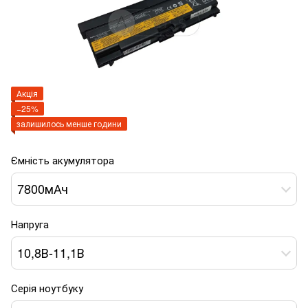
Акція
−25%
залишилось менше години
Ємність акумулятора
7800мАч
Напруга
10,8В-11,1В
Серія ноутбуку