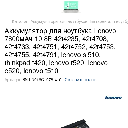
Каталог
Аккумуляторы для ноутбуков
Батареи для ноутб
Аккумулятор для ноутбука Lenovo
7800мАч 10,8В 42t4235, 42t4708,
42t4733, 42t4751, 42t4752, 42t4753,
42t4755, 42t4791, lenovo sl510,
thinkpad t420, lenovo t520, lenovo
e520, lenovo t510
Артикул:
BN-LN016C1078-410
Оставить отзыв