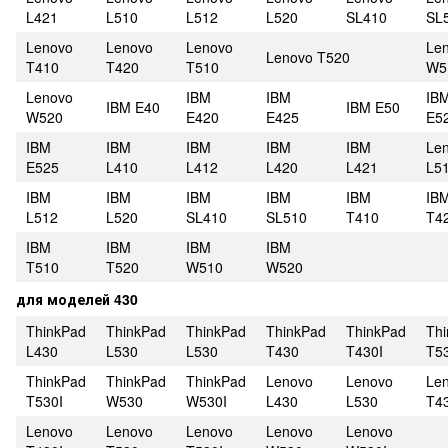
L421
L510
L512
L520
SL410
SL
Lenovo
Lenovo
Lenovo
Le
Lenovo T520
T410
T420
T510
W5
Lenovo
IBM
IBM
IB
IBM E40
IBM E50
W520
E420
E425
E5
IBM
IBM
IBM
IBM
IBM
Le
E525
L410
L412
L420
L421
L5
IBM
IBM
IBM
IBM
IBM
IB
L512
L520
SL410
SL510
T410
T4
IBM
IBM
IBM
IBM
T510
T520
W510
W520
для моделей 430
ThinkPad
ThinkPad
ThinkPad
ThinkPad
ThinkPad
Th
L430
L530
L530
T430
T430I
T5
ThinkPad
ThinkPad
ThinkPad
Lenovo
Lenovo
Le
T530I
W530
W530I
L430
L530
T4
Lenovo
Lenovo
Lenovo
Lenovo
Lenovo