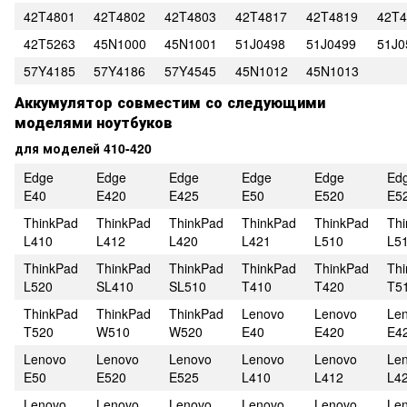
42T4801
42T4802
42T4803
42T4817
42T4819
42T4
42T5263
45N1000
45N1001
51J0498
51J0499
51J0
57Y4185
57Y4186
57Y4545
45N1012
45N1013
Аккумулятор совместим со следующими
моделями ноутбуков
для моделей 410-420
Edge
Edge
Edge
Edge
Edge
Ed
E40
E420
E425
E50
E520
E5
ThinkPad
ThinkPad
ThinkPad
ThinkPad
ThinkPad
Th
L410
L412
L420
L421
L510
L5
ThinkPad
ThinkPad
ThinkPad
ThinkPad
ThinkPad
Th
L520
SL410
SL510
T410
T420
T5
ThinkPad
ThinkPad
ThinkPad
Lenovo
Lenovo
Le
T520
W510
W520
E40
E420
E4
Lenovo
Lenovo
Lenovo
Lenovo
Lenovo
Le
E50
E520
E525
L410
L412
L4
Lenovo
Lenovo
Lenovo
Lenovo
Lenovo
Le