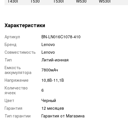
T430I
T530
T530I
W530
W530I
Характеристики
Артикул
BN-LN016C1078-410
Бренд
Lenovo
Совместимость
Lenovo
Тип
Литий-ионная
Емкость
7800мАч
аккумулятора
Напряжение
10,8В-11,1В
Количество
6
ячеек
Цвет
Черный
Гарантия
12 месяцев
Тип гарантии
Гарантия от Магазина