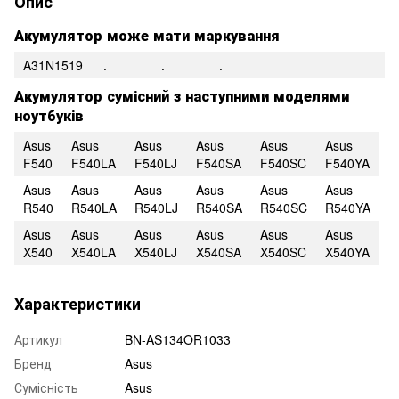
Опис
Акумулятор може мати маркування
A31N1519
.
.
.
Акумулятор сумісний з наступними моделями
ноутбуків
Asus
Asus
Asus
Asus
Asus
Asus
F540
F540LA
F540LJ
F540SA
F540SC
F540YA
Asus
Asus
Asus
Asus
Asus
Asus
R540
R540LA
R540LJ
R540SA
R540SC
R540YA
Asus
Asus
Asus
Asus
Asus
Asus
X540
X540LA
X540LJ
X540SA
X540SC
X540YA
Характеристики
Артикул
BN-AS134OR1033
Бренд
Asus
Сумісність
Asus