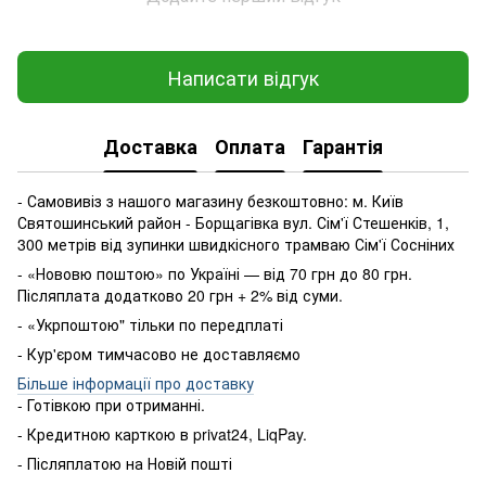
Написати відгук
Доставка
Оплата
Гарантія
- Самовивіз з нашого магазину безкоштовно: м. Київ
Святошинський район - Борщагівка вул. Сім'ї Стешенків, 1,
300 метрів від зупинки швидкісного трамваю Сім'ї Сосніних
- «Нововю поштою» по Україні — від 70 грн до 80 грн.
Післяплата додатково 20 грн + 2% від суми.
- «Укрпоштою" тільки по передплаті
- Кур'єром тимчасово не доставляємо
Більше інформації про доставку
- Готівкою
при
отриманні
.
-
Кредитною карткою
в
privat24
,
LiqPay
.
-
Післяплатою
на
Новій пошті