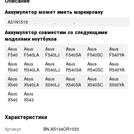
Описание
Аккумулятор может иметь маркировку
A31N1519
.
.
.
Аккумулятор совместим со следующими
моделями ноутбуков
Asus
Asus
Asus
Asus
Asus
Asus
F540
F540LA
F540LJ
F540SA
F540SC
F540YA
Asus
Asus
Asus
Asus
Asus
Asus
R540
R540LA
R540LJ
R540SA
R540SC
R540YA
Asus
Asus
Asus
Asus
Asus
Asus
X540
X540LA
X540LJ
X540SA
X540SC
X540YA
Asus
Asus
X540
X543
Характеристики
Артикул
BN-AS134OR1033