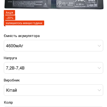
Акція
−20%
залишилось менше години
Ємність акумулятора
4600мАг
Напруга
7,2В-7,4В
Виробник
Кітай
Колір