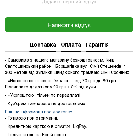
Додайте перший відгук
Написати відгук
Доставка
Оплата
Гарантія
- Самовивіз з нашого магазину безкоштовно: м. Київ
Святошинський район - Борщагівка вул. Сім'ї Стешенків, 1,
300 метрів від зупинки швидкісного трамваю Сім'ї Сосніних
- «Нововю поштою» по Україні — від 70 грн до 80 грн.
Післяплата додатково 20 грн + 2% від суми.
- «Укрпоштою" тільки по передплаті
- Кур'єром тимчасово не доставляємо
Більше інформації про доставку
- Готівкою
при
отриманні
.
-
Кредитною карткою
в
privat24
,
LiqPay
.
-
Післяплатою
на
Новій пошті