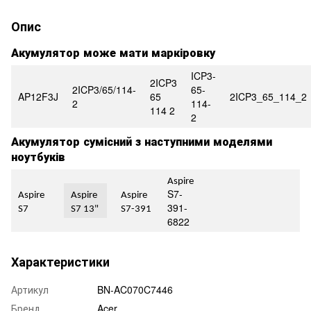
Опис
Акумулятор може мати маркіровку
ICP3-
2ICP3
2ICP3/65/114-
65-
AP12F3J
65
2ICP3_65_114_2
2
114-
114 2
2
Акумулятор сумісний з наступними моделями
ноутбуків
Aspire
S7-
Aspire
Aspire
Aspire
391-
S7
S7 13"
S7-391
6822
Характеристики
Артикул
BN-AC070C7446
Бренд
Acer