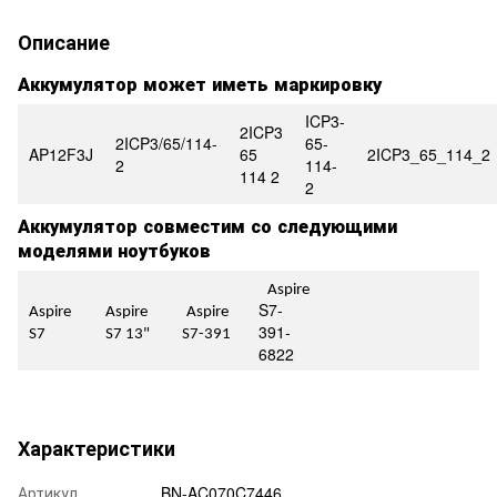
Описание
Аккумулятор может иметь маркировку
ICP3-
2ICP3
2ICP3/65/114-
65-
AP12F3J
65
2ICP3_65_114_2
2
114-
114 2
2
Аккумулятор совместим со следующими
моделями ноутбуков
Aspire
S7-
Aspire
Aspire
Aspire
391-
S7
S7 13"
S7-391
6822
Характеристики
Артикул
BN-AC070C7446