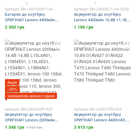
3
1
Артикул: BN-LN010OR1144
Артикул: BN-LN009C1144-X230
Батарея до ноутбуку
Акумулятор до ноутбуку
ОРИГІНАЛ Lenovo 4400мАч
Lenovo 4400мАч 10,8В-11,1В
11,1В l08s6y02 l08l6y02
0a36281 0a36306 42t4861
2 300 грн
1 196 грн
42T4585 42T4727 lenovo g550
45n1022 45n1023 45n1025
lenovo g555 lenovo b550 lenovo
45n1027 45n1028 lenovo x230
g450 lenovo g530
thinkpad x230 lenovo x230i
Акція
−20%
залишилось менше години
Артикул: BN-LN040OR1422
Артикул: BN-LN057OR1044
Акумулятор до ноутбуку
Акумулятор до ноутбуку
ОРИГІНАЛ Lenovo 2200мАч
ОРИГІНАЛ Lenovo 4400mAh
14,4В-14,8В L15L4A01,
10,8V 01AV427 01AV422
1 546 грн
3 910 грн
1 932 грн
L15M4E01, L15L4E01,
01AV424 01AV425 Lenovo T470
L15S4A01, L15M4A01,
Lenovo T480 Thinkpad T470