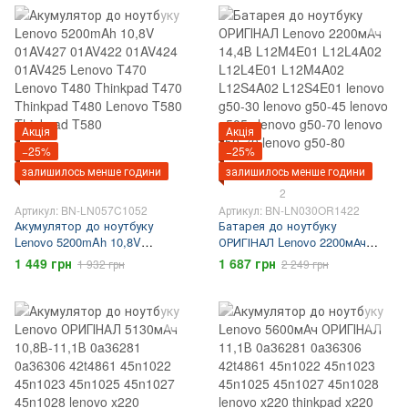
L15S4E01, lenovo 100 15ibd,
Thinkpad T480 Lenovo T580
ideapad 100 15ibd, lenovo 100,
Thinkpad T580
lenovo 110, lenovo 300, ideapad
100, ideapad 110, ideapad 300
Акція
Акція
−25%
−25%
залишилось менше години
залишилось менше години
2
Артикул: BN-LN057C1052
Артикул: BN-LN030OR1422
Акумулятор до ноутбуку
Батарея до ноутбуку
Lenovo 5200mAh 10,8V
ОРИГІНАЛ Lenovo 2200мАч
01AV427 01AV422 01AV424
14,4В L12M4E01 L12L4A02
1 449 грн
1 687 грн
1 932 грн
2 249 грн
01AV425 Lenovo T470 Lenovo
L12L4E01 L12M4A02 L12S4A02
T480 Thinkpad T470 Thinkpad
L12S4E01 lenovo g50-30 lenovo
T480 Lenovo T580 Thinkpad
g50-45 lenovo g505s lenovo g50-
T580
70 lenovo z50-70 lenovo g50-80