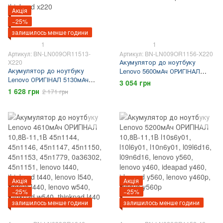
Акція
−25%
залишилось менше години
1
1
Артикул: BN-LN009OR11513-
Артикул: BN-LN009OR1156-X220
Акумулятор до ноутбуку
X220
Акумулятор до ноутбуку
Lenovo 5600мАч ОРИГІНАЛ
Lenovo ОРИГІНАЛ 5130мАч
11,1В 0a36281 0a36306 42t4861
3 054 грн
10,8В-11,1В 0a36281 0a36306
45n1022 45n1023 45n1025
1 628 грн
2 171 грн
42t4861 45n1022 45n1023
45n1027 45n1028 lenovo x220
45n1025 45n1027 45n1028
thinkpad x220
lenovo x220 thinkpad x220
Акція
Акція
−25%
−25%
залишилось менше години
залишилось менше години