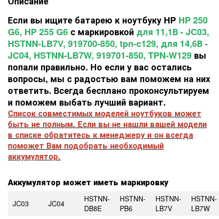
Описание
Если вы ищите батарею к ноутбуку HP
HP 250
G6, HP 255 G6
с маркировкой
для 11,1В - JC03,
HSTNN-LB7V, 919700-850, tpn-c129, для 14,6В -
JC04, HSTNN-LB7W, 919701-850, TPN-W129
вы
попали правильно. Но если у вас остались
вопросы, мы с радостью вам поможем на них
ответить. Всегда бесплано проконсультируем
и поможем выбать лучший вариант.
Список совместимых моделей ноутбуков может
быть не полным. Если вы не нашли вашей модели
в списке обратитесь к менеджеру и он всегда
поможет Вам подобрать необходимый
аккумулятор.
Аккумулятор может иметь маркировку
HSTNN-
HSTNN-
HSTNN-
HSTNN-
JC03
JC04
DB8E
PB6
LB7V
LB7W