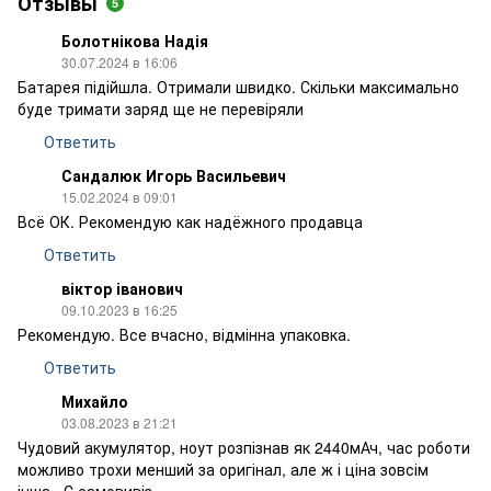
Отзывы
5
Болотнікова Надія
30.07.2024 в 16:06
Батарея підійшла. Отримали швидко. Скільки максимально
буде тримати заряд ще не перевіряли
Ответить
Сандалюк Игорь Васильевич
15.02.2024 в 09:01
Всё ОК. Рекомендую как надёжного продавца
Ответить
віктор іванович
09.10.2023 в 16:25
Рекомендую. Все вчасно, відмінна упаковка.
Ответить
Михайло
03.08.2023 в 21:21
Чудовий акумулятор, ноут розпізнав як 2440мАч, час роботи
можливо трохи менший за оригінал, але ж і ціна зовсім