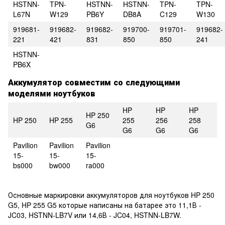
HSTNN-
TPN-
HSTNN-
HSTNN-
TPN-
TPN-
L67N
W129
PB6Y
DB8A
C129
W130
919681-
919682-
919682-
919700-
919701-
919682-
221
421
831
850
850
241
HSTNN-
PB6X
Аккумулятор совместим со следующими
моделями ноутбуков
HP
HP
HP
HP 250
HP 250
HP 255
255
256
258
G6
G6
G6
G6
Pavilion
Pavilion
Pavilion
15-
15-
15-
bs000
bw000
ra000
Основные маркировки аккумуляторов для ноутбуков HP 250
G5, HP 255 G5 которые написаны на батарее это 11,1В -
JC03, HSTNN-LB7V или 14,6В - JC04, HSTNN-LB7W.