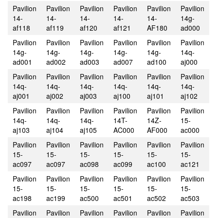
Pavilion
Pavilion
Pavilion
Pavilion
Pavilion
Pavilion
14-
14-
14-
14-
14-
14g-
af118
af119
af120
af121
AF180
ad000
Pavilion
Pavilion
Pavilion
Pavilion
Pavilion
Pavilion
14g-
14g-
14g-
14g-
14g-
14q-
ad001
ad002
ad003
ad007
ad100
aj000
Pavilion
Pavilion
Pavilion
Pavilion
Pavilion
Pavilion
14q-
14q-
14q-
14q-
14q-
14q-
aj001
aj002
aj003
aj100
aj101
aj102
Pavilion
Pavilion
Pavilion
Pavilion
Pavilion
Pavilion
14q-
14q-
14q-
14T-
14Z-
15-
aj103
aj104
aj105
AC000
AF000
ac000
Pavilion
Pavilion
Pavilion
Pavilion
Pavilion
Pavilion
15-
15-
15-
15-
15-
15-
ac097
ac097
ac098
ac099
ac100
ac121
Pavilion
Pavilion
Pavilion
Pavilion
Pavilion
Pavilion
15-
15-
15-
15-
15-
15-
ac198
ac199
ac500
ac501
ac502
ac503
Pavilion
Pavilion
Pavilion
Pavilion
Pavilion
Pavilion