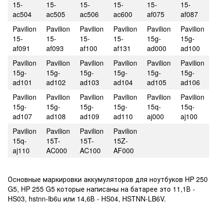
15-
15-
15-
15-
15-
15-
ac504
ac505
ac506
ac600
af075
af087
Pavilion
Pavilion
Pavilion
Pavilion
Pavilion
Pavilion
15-
15-
15-
15-
15g-
15g-
af091
af093
af100
af131
ad000
ad100
Pavilion
Pavilion
Pavilion
Pavilion
Pavilion
Pavilion
15g-
15g-
15g-
15g-
15g-
15g-
ad101
ad102
ad103
ad104
ad105
ad106
Pavilion
Pavilion
Pavilion
Pavilion
Pavilion
Pavilion
15g-
15g-
15g-
15g-
15q-
15q-
ad107
ad108
ad109
ad110
aj000
aj100
Pavilion
Pavilion
Pavilion
Pavilion
15q-
15T-
15T-
15Z-
aj110
AC000
AC100
AF000
Основные маркировки аккумуляторов для ноутбуков HP 250
G5, HP 255 G5 которые написаны на батарее это 11,1В -
HS03, hstnn-lb6u или 14,6В - HS04, HSTNN-LB6V.