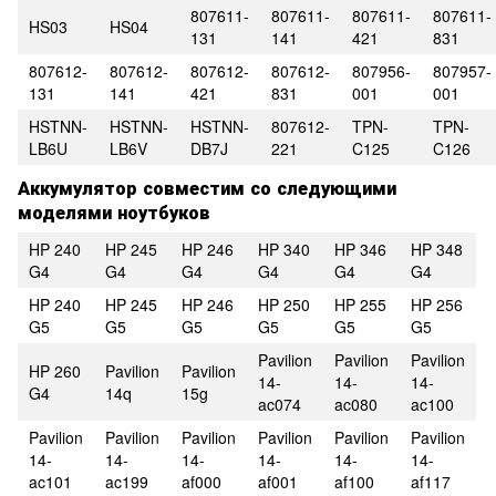
807611-
807611-
807611-
807611-
HS03
HS04
131
141
421
831
807612-
807612-
807612-
807612-
807956-
807957-
131
141
421
831
001
001
HSTNN-
HSTNN-
HSTNN-
807612-
TPN-
TPN-
LB6U
LB6V
DB7J
221
C125
C126
Аккумулятор совместим со следующими
моделями ноутбуков
HP 240
HP 245
HP 246
HP 340
HP 346
HP 348
G4
G4
G4
G4
G4
G4
HP 240
HP 245
HP 246
HP 250
HP 255
HP 256
G5
G5
G5
G5
G5
G5
Pavilion
Pavilion
Pavilion
HP 260
Pavilion
Pavilion
14-
14-
14-
G4
14q
15g
ac074
ac080
ac100
Pavilion
Pavilion
Pavilion
Pavilion
Pavilion
Pavilion
14-
14-
14-
14-
14-
14-
ac101
ac199
af000
af001
af100
af117