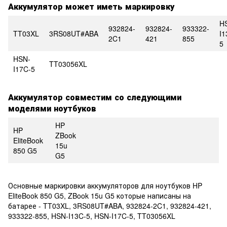
Аккумулятор может иметь маркировку
H
932824-
932824-
933322-
TT03XL
3RS08UT#ABA
I1
2C1
421
855
5
HSN-
TT03056XL
I17C-5
Аккумулятор совместим со следующими
моделями ноутбуков
HP
HP
ZBook
EliteBook
15u
850 G5
G5
Основные маркировки аккумуляторов для ноутбуков HP
EliteBook 850 G5, ZBook 15u G5 которые написаны на
батарее - TT03XL, 3RS08UT#ABA, 932824-2C1, 932824-421,
933322-855, HSN-I13C-5, HSN-I17C-5, TT03056XL