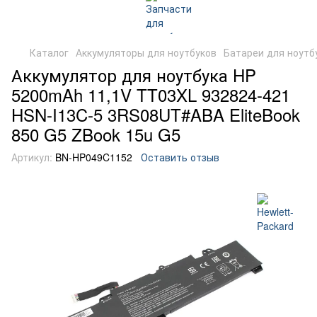
Каталог
Аккумуляторы для ноутбуков
Батареи для ноутб
Аккумулятор для ноутбука HP
5200mAh 11,1V TT03XL 932824-421
HSN-I13C-5 3RS08UT#ABA EliteBook
850 G5 ZBook 15u G5
Артикул:
BN-HP049C1152
Оставить отзыв