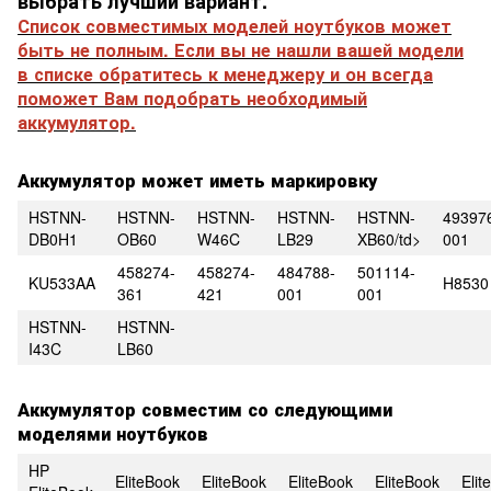
выбрать лучший вариант.
Список совместимых моделей ноутбуков может
быть не полным. Если вы не нашли вашей модели
в списке обратитесь к менеджеру и он всегда
поможет Вам подобрать необходимый
аккумулятор.
Аккумулятор может иметь маркировку
HSTNN-
HSTNN-
HSTNN-
HSTNN-
HSTNN-
49397
DB0H1
OB60
W46C
LB29
XB60/td>
001
458274-
458274-
484788-
501114-
KU533AA
H8530
361
421
001
001
HSTNN-
HSTNN-
I43C
LB60
Аккумулятор совместим со следующими
моделями ноутбуков
HP
EliteBook
EliteBook
EliteBook
EliteBook
Elit