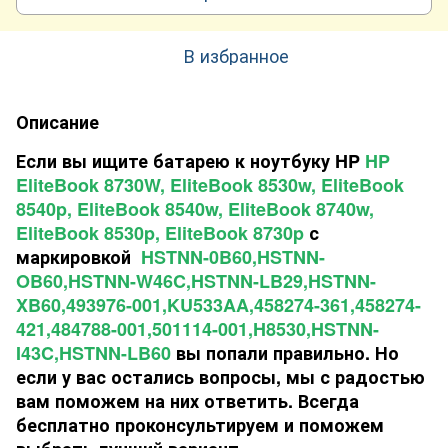
В избранное
Описание
Если вы ищите батарею к ноутбуку HP
HP
EliteBook 8730W, EliteBook 8530w, EliteBook
8540p, EliteBook 8540w, EliteBook 8740w,
EliteBook 8530p, EliteBook 8730p
с
маркировкой
HSTNN-0B60,HSTNN-
OB60,HSTNN-W46C,HSTNN-LB29,HSTNN-
XB60,493976-001,KU533AA,458274-361,458274-
421,484788-001,501114-001,H8530,HSTNN-
I43C,HSTNN-LB60
вы попали правильно. Но
если у вас остались вопросы, мы с радостью
вам поможем на них ответить. Всегда
бесплатно проконсультируем и поможем