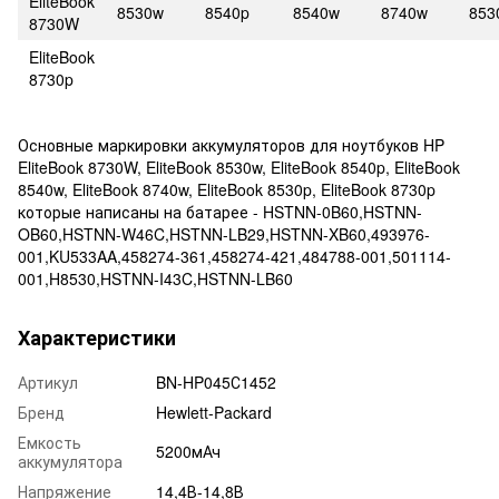
EliteBook
8530w
8540p
8540w
8740w
853
8730W
EliteBook
8730p
Основные маркировки аккумуляторов для ноутбуков HP
EliteBook 8730W, EliteBook 8530w, EliteBook 8540p, EliteBook
8540w, EliteBook 8740w, EliteBook 8530p, EliteBook 8730p
которые написаны на батарее - HSTNN-0B60,HSTNN-
OB60,HSTNN-W46C,HSTNN-LB29,HSTNN-XB60,493976-
001,KU533AA,458274-361,458274-421,484788-001,501114-
001,H8530,HSTNN-I43C,HSTNN-LB60
Характеристики
Артикул
BN-HP045С1452
Бренд
Hewlett-Packard
Емкость
5200мАч
аккумулятора
Напряжение
14,4В-14,8В