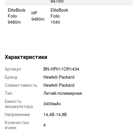
9470m
EliteBook
EliteBook
HP
Folio
Folio
9480m
9480m
1040
Характеристики
Артикул
BN-HP011OR1434
Бренд
Hewlett-Packard
Совместимость
Hewlett-Packard
Тип
Литий-полимерная
Емкость
3400мАч
аккумулятора
Напряжение
14,4В-14,8В
Количество
4
ячеек