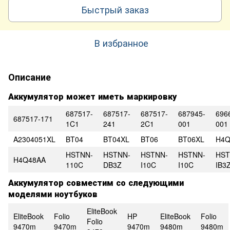
Быстрый заказ
В избранное
Описание
Аккумулятор может иметь маркировку
687517-
687517-
687517-
687945-
696
687517-171
1C1
241
2C1
001
001
A2304051XL
BT04
BT04XL
BT06
BT06XL
H4Q
HSTNN-
HSTNN-
HSTNN-
HSTNN-
HST
H4Q48AA
110C
DB3Z
I10C
I10C
IB3
Аккумулятор совместим со следующими
моделями ноутбуков
EliteBook
EliteBook
Folio
HP
EliteBook
Folio
Folio
9470m
9470m
9470m
9480m
9480m