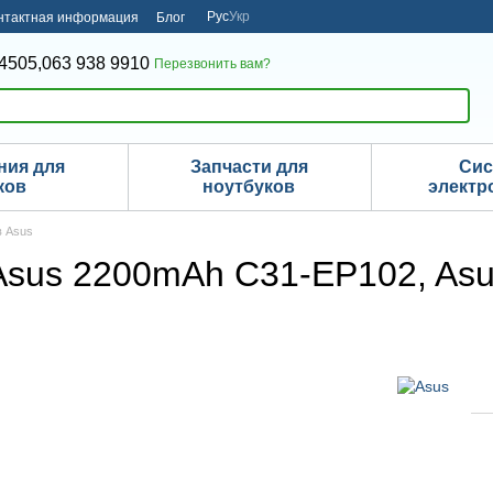
Рус
Укр
нтактная информация
Блог
4505,
063 938 9910
Перезвонить вам?
ния для
Запчасти для
Си
ков
ноутбуков
электр
в Asus
Asus 2200mAh C31-EP102, As