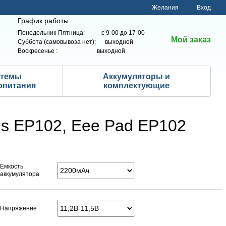
Желания
Вход
График работы:
Понедельник-Пятница: с 9-00 до 17-00
Мой заказ
Суббота (самовывоза нет): выходной
Воскресенье : выходной
стемы
Аккумуляторы и
опитания
комплектующие
us EP102, Eee Pad EP102
Емкость
аккумулятора
Напряжение