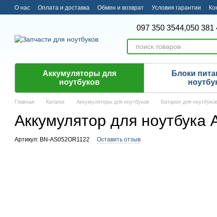
Перейти к основному контенту
О нас
Оплата и доставка
Обмен и возврат
Условия гарантии
Ко
097 350 3544,
050 381 
Аккумуляторы для
Блоки пита
ноутбуков
ноутбу
Главная
Каталог
Аккумуляторы для ноутбуков
Батареи для ноутбуко
Аккумулятор для ноутбука 
Артикул: BN-AS052OR1122
Оставить отзыв