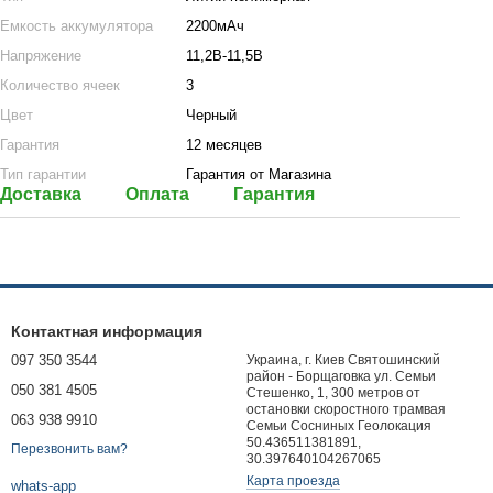
Емкость аккумулятора
2200мАч
Напряжение
11,2В-11,5В
Количество ячеек
3
Цвет
Черный
Гарантия
12 месяцев
Тип гарантии
Гарантия от Магазина
Доставка
Оплата
Гарантия
Контактная информация
097 350 3544
Украина, г. Киев Святошинский
район - Борщаговка ул. Семьи
050 381 4505
Стешенко, 1, 300 метров от
остановки скоростного трамвая
063 938 9910
Семьи Сосниных Геолокация
50.436511381891,
Перезвонить вам?
30.397640104267065
Карта проезда
whats-app